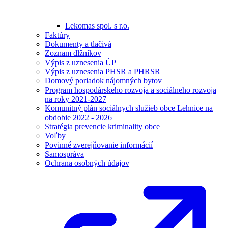
Lekomas spol. s r.o.
Faktúry
Dokumenty a tlačivá
Zoznam dlžníkov
Výpis z uznesenia ÚP
Výpis z uznesenia PHSR a PHRSR
Domový poriadok nájomných bytov
Program hospodárskeho rozvoja a sociálneho rozvoja
na roky 2021-2027
Komunitný plán sociálnych služieb obce Lehnice na
obdobie 2022 - 2026
Stratégia prevencie kriminality obce
Voľby
Povinné zverejňovanie informácií
Samospráva
Ochrana osobných údajov