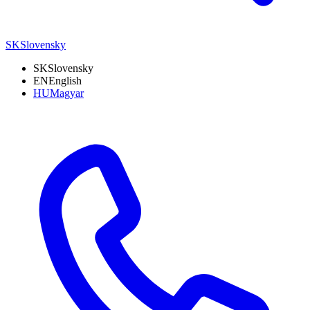
SK
Slovensky
SK
Slovensky
EN
English
HU
Magyar