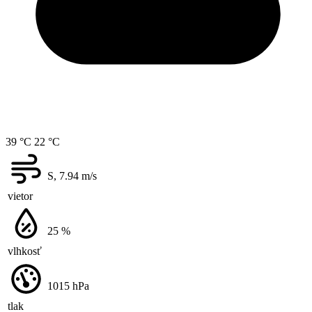
39 °C
22 °C
S, 7.94
m/s
vietor
25
%
vlhkosť
1015
hPa
tlak