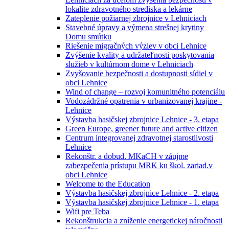
lokalite zdravotného strediska a lekárne
Zateplenie požiarnej zbrojnice v Lehniciach
Stavebné úpravy a výmena strešnej krytiny
Domu smútku
Riešenie migračných výziev v obci Lehnice
Zvýšenie kvality a udržateľnosti poskytovania
služieb v kultúrnom dome v Lehniciach
Zvyšovanie bezpečnosti a dostupnosti sídiel v
obci Lehnice
Wind of change – rozvoj komunitného potenciálu
Vodozádržné opatrenia v urbanizovanej krajine -
Lehnice
Výstavba hasičskej zbrojnice Lehnice - 3. etapa
Green Europe, greener future and active citizen
Centrum integrovanej zdravotnej starostlivosti
Lehnice
Rekonštr. a dobud. MKaCH v záujme
zabezpečenia prístupu MRK ku škol. zariad.v
obci Lehnice
Welcome to the Education
Výstavba hasičskej zbrojnice Lehnice - 2. etapa
Výstavba hasičskej zbrojnice Lehnice - 1. etapa
Wifi pre Teba
Rekonštrukcia a zníženie energetickej náročnosti