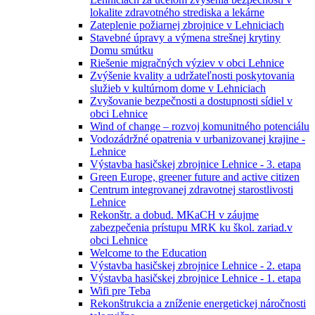
lokalite zdravotného strediska a lekárne
Zateplenie požiarnej zbrojnice v Lehniciach
Stavebné úpravy a výmena strešnej krytiny
Domu smútku
Riešenie migračných výziev v obci Lehnice
Zvýšenie kvality a udržateľnosti poskytovania
služieb v kultúrnom dome v Lehniciach
Zvyšovanie bezpečnosti a dostupnosti sídiel v
obci Lehnice
Wind of change – rozvoj komunitného potenciálu
Vodozádržné opatrenia v urbanizovanej krajine -
Lehnice
Výstavba hasičskej zbrojnice Lehnice - 3. etapa
Green Europe, greener future and active citizen
Centrum integrovanej zdravotnej starostlivosti
Lehnice
Rekonštr. a dobud. MKaCH v záujme
zabezpečenia prístupu MRK ku škol. zariad.v
obci Lehnice
Welcome to the Education
Výstavba hasičskej zbrojnice Lehnice - 2. etapa
Výstavba hasičskej zbrojnice Lehnice - 1. etapa
Wifi pre Teba
Rekonštrukcia a zníženie energetickej náročnosti