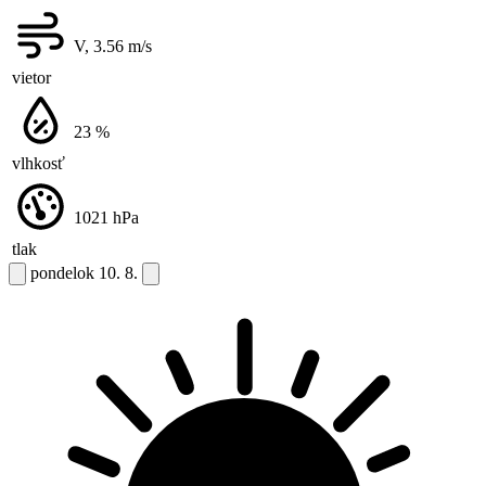
V, 3.56
m/s
vietor
23
%
vlhkosť
1021
hPa
tlak
pondelok
10. 8.