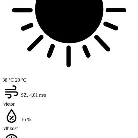
38 °C
20 °C
SZ, 4.01
m/s
vietor
16
%
vlhkosť