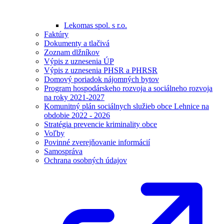
Lekomas spol. s r.o.
Faktúry
Dokumenty a tlačivá
Zoznam dlžníkov
Výpis z uznesenia ÚP
Výpis z uznesenia PHSR a PHRSR
Domový poriadok nájomných bytov
Program hospodárskeho rozvoja a sociálneho rozvoja
na roky 2021-2027
Komunitný plán sociálnych služieb obce Lehnice na
obdobie 2022 - 2026
Stratégia prevencie kriminality obce
Voľby
Povinné zverejňovanie informácií
Samospráva
Ochrana osobných údajov