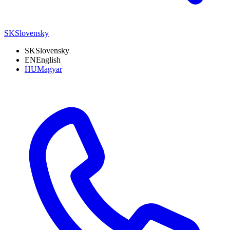
SK
Slovensky
SK
Slovensky
EN
English
HU
Magyar