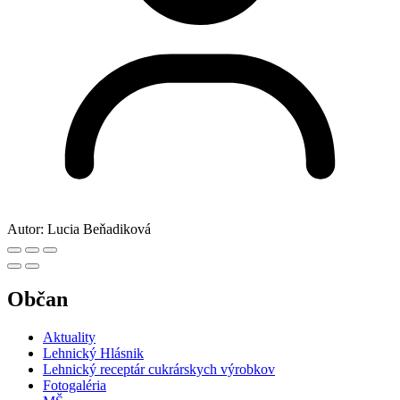
Autor:
Lucia Beňadiková
Občan
Aktuality
Lehnický Hlásnik
Lehnický receptár cukrárskych výrobkov
Fotogaléria