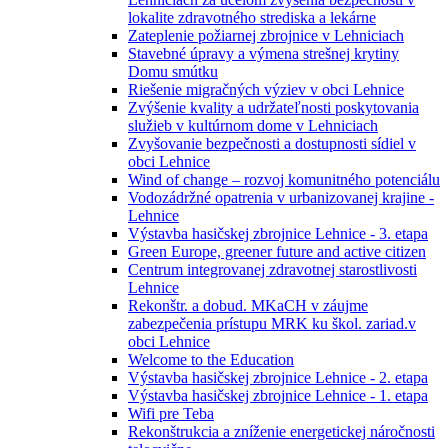
lokalite zdravotného strediska a lekárne
Zateplenie požiarnej zbrojnice v Lehniciach
Stavebné úpravy a výmena strešnej krytiny
Domu smútku
Riešenie migračných výziev v obci Lehnice
Zvýšenie kvality a udržateľnosti poskytovania
služieb v kultúrnom dome v Lehniciach
Zvyšovanie bezpečnosti a dostupnosti sídiel v
obci Lehnice
Wind of change – rozvoj komunitného potenciálu
Vodozádržné opatrenia v urbanizovanej krajine -
Lehnice
Výstavba hasičskej zbrojnice Lehnice - 3. etapa
Green Europe, greener future and active citizen
Centrum integrovanej zdravotnej starostlivosti
Lehnice
Rekonštr. a dobud. MKaCH v záujme
zabezpečenia prístupu MRK ku škol. zariad.v
obci Lehnice
Welcome to the Education
Výstavba hasičskej zbrojnice Lehnice - 2. etapa
Výstavba hasičskej zbrojnice Lehnice - 1. etapa
Wifi pre Teba
Rekonštrukcia a zníženie energetickej náročnosti