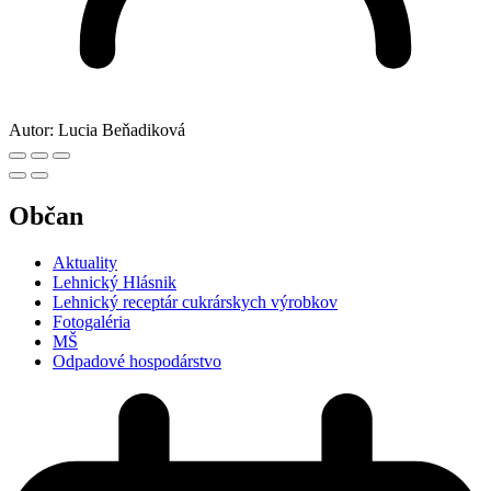
Autor:
Lucia Beňadiková
Občan
Aktuality
Lehnický Hlásnik
Lehnický receptár cukrárskych výrobkov
Fotogaléria
MŠ
Odpadové hospodárstvo