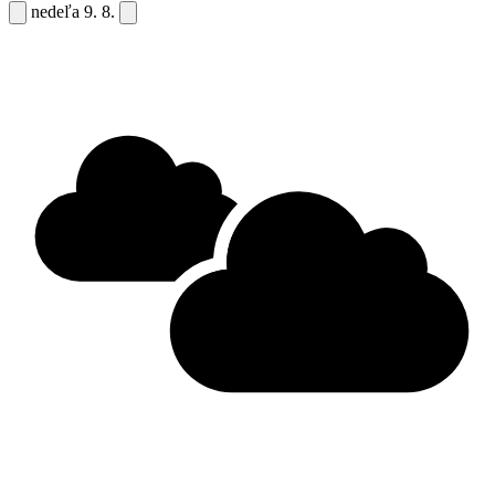
nedeľa
9. 8.