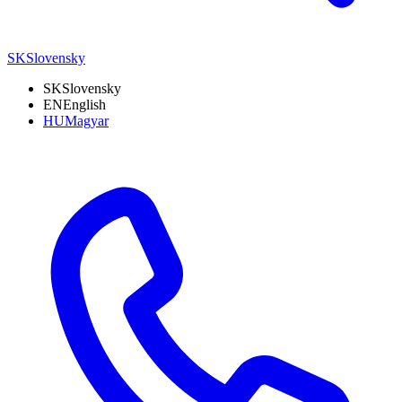
SK
Slovensky
SK
Slovensky
EN
English
HU
Magyar