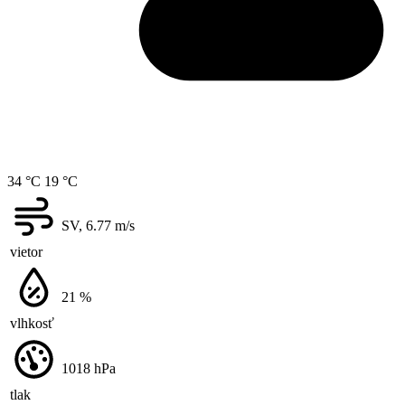
34 °C
19 °C
SV, 6.77
m/s
vietor
21
%
vlhkosť
1018
hPa
tlak