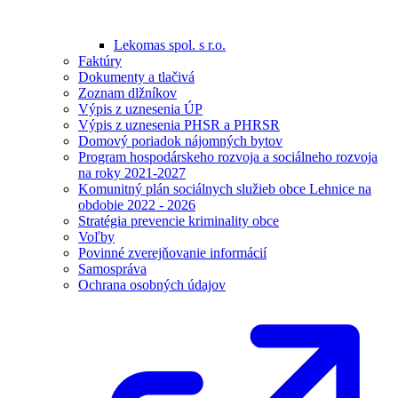
Lekomas spol. s r.o.
Faktúry
Dokumenty a tlačivá
Zoznam dlžníkov
Výpis z uznesenia ÚP
Výpis z uznesenia PHSR a PHRSR
Domový poriadok nájomných bytov
Program hospodárskeho rozvoja a sociálneho rozvoja
na roky 2021-2027
Komunitný plán sociálnych služieb obce Lehnice na
obdobie 2022 - 2026
Stratégia prevencie kriminality obce
Voľby
Povinné zverejňovanie informácií
Samospráva
Ochrana osobných údajov