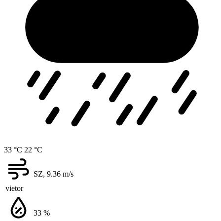
33 °C
22 °C
SZ, 9.36
m/s
vietor
33
%