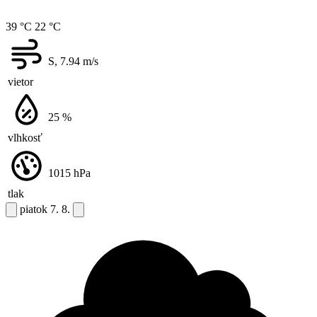
39 °C
22 °C
S, 7.94
m/s
vietor
25
%
vlhkosť
1015
hPa
tlak
piatok
7. 8.