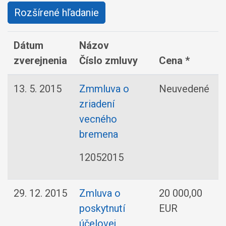
Rozšírené hľadanie
Dátum
Názov
zverejnenia
Číslo zmluvy
Cena *
13. 5. 2015
Zmmluva o
Neuvedené
zriadení
I
vecného
bremena
12052015
29. 12. 2015
Zmluva o
20 000,00
poskytnutí
EUR
účelovej