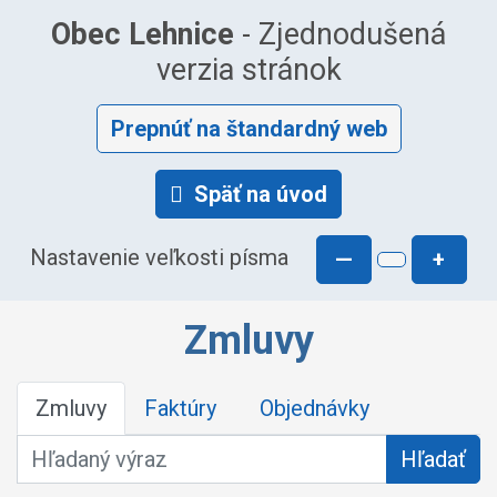
Obec Lehnice
- Zjednodušená
verzia stránok
Prepnúť na štandardný web
Späť na úvod
Nastavenie veľkosti písma
—
+
Zmluvy
Zmluvy
Faktúry
Objednávky
Hľadaný výraz
Hľadať