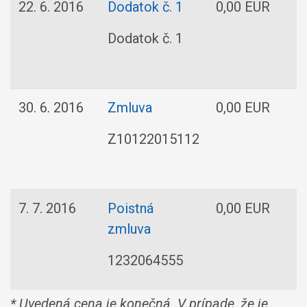
22. 6. 2016
Dodatok č. 1
0,00 EUR
Dodatok č. 1
30. 6. 2016
Zmluva
0,00 EUR
a
Z10122015112
7. 7. 2016
Poistná
0,00 EUR
zmluva
1232064555
* Uvedená cena je konečná. V prípade, že je