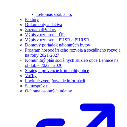
Lekomas spol. s r.o.
Faktúry
Dokumenty a tlačivá
Zoznam dlžníkov
Výpis z uznesenia ÚP
Výpis z uznesenia PHSR a PHRSR
Domový poriadok nájomných bytov
Program hospodárskeho rozvoja a sociálneho rozvoja
na roky 2021-2027
Komunitný plán sociálnych služieb obce Lehnice na
obdobie 2022 - 2026
Stratégia prevencie kriminality obce
Voľby
Povinné zverejňovanie informácií
Samospráva
Ochrana osobných údajov