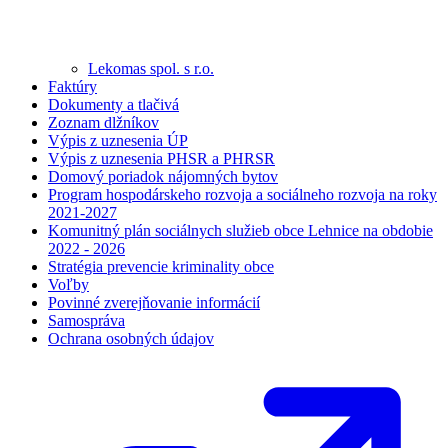
Lekomas spol. s r.o.
Faktúry
Dokumenty a tlačivá
Zoznam dlžníkov
Výpis z uznesenia ÚP
Výpis z uznesenia PHSR a PHRSR
Domový poriadok nájomných bytov
Program hospodárskeho rozvoja a sociálneho rozvoja na roky
2021-2027
Komunitný plán sociálnych služieb obce Lehnice na obdobie
2022 - 2026
Stratégia prevencie kriminality obce
Voľby
Povinné zverejňovanie informácií
Samospráva
Ochrana osobných údajov