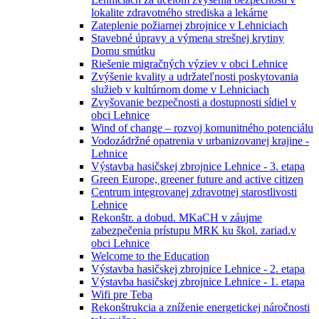
lokalite zdravotného strediska a lekárne
Zateplenie požiarnej zbrojnice v Lehniciach
Stavebné úpravy a výmena strešnej krytiny
Domu smútku
Riešenie migračných výziev v obci Lehnice
Zvýšenie kvality a udržateľnosti poskytovania
služieb v kultúrnom dome v Lehniciach
Zvyšovanie bezpečnosti a dostupnosti sídiel v
obci Lehnice
Wind of change – rozvoj komunitného potenciálu
Vodozádržné opatrenia v urbanizovanej krajine -
Lehnice
Výstavba hasičskej zbrojnice Lehnice - 3. etapa
Green Europe, greener future and active citizen
Centrum integrovanej zdravotnej starostlivosti
Lehnice
Rekonštr. a dobud. MKaCH v záujme
zabezpečenia prístupu MRK ku škol. zariad.v
obci Lehnice
Welcome to the Education
Výstavba hasičskej zbrojnice Lehnice - 2. etapa
Výstavba hasičskej zbrojnice Lehnice - 1. etapa
Wifi pre Teba
Rekonštrukcia a zníženie energetickej náročnosti