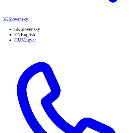
SK
Slovensky
SK
Slovensky
EN
English
HU
Magyar