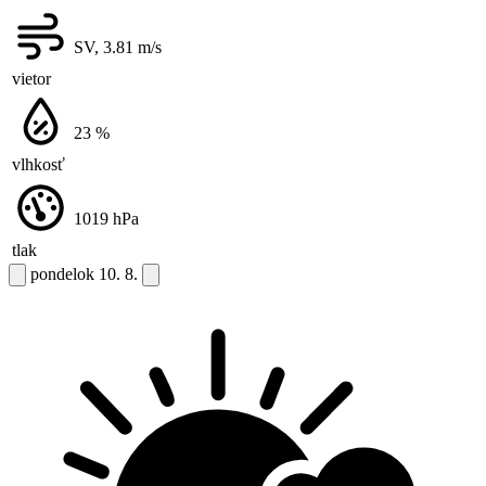
SV, 3.81
m/s
vietor
23
%
vlhkosť
1019
hPa
tlak
pondelok
10. 8.