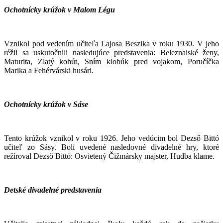
Ochotnícky krúžok v Malom Légu
Vznikol pod vedením učiteľa Lajosa Beszika v roku 1930. V jeho
réžii sa uskutočnili nasledujúce predstavenia: Beleznaiské ženy,
Maturita, Zlatý kohút, Sním klobúk pred vojakom, Poručíčka
Marika a Fehérvárski husári.
Ochotnícky krúžok v Sáse
Tento krúžok vznikol v roku 1926. Jeho vedúcim bol Dezső Bittó
učiteľ zo Sásy. Boli uvedené nasledovné divadelné hry, ktoré
režíroval Dezső Bittó: Osvietený Čižmársky majster, Hudba klame.
Detské divadelné predstavenia