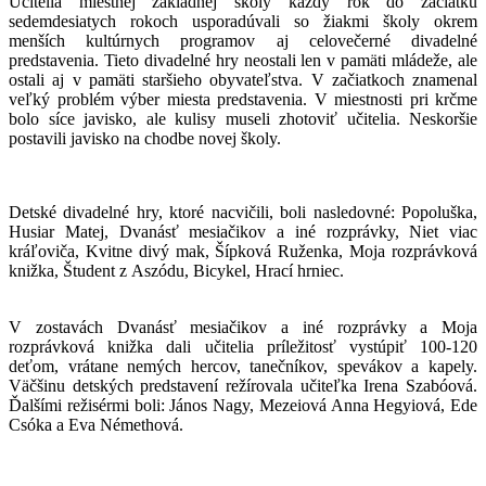
Učitelia miestnej základnej školy každý rok do začiatku
sedemdesiatych rokoch usporadúvali so žiakmi školy okrem
menších kultúrnych programov aj celovečerné divadelné
predstavenia. Tieto divadelné hry neostali len v pamäti mládeže, ale
ostali aj v pamäti staršieho obyvateľstva. V začiatkoch znamenal
veľký problém výber miesta predstavenia. V miestnosti pri krčme
bolo síce javisko, ale kulisy museli zhotoviť učitelia. Neskoršie
postavili javisko na chodbe novej školy.
Detské divadelné hry, ktoré nacvičili, boli nasledovné: Popoluška,
Husiar Matej, Dvanásť mesiačikov a iné rozprávky, Niet viac
kráľoviča, Kvitne divý mak, Šípková Ruženka, Moja rozprávková
knižka, Študent z Aszódu, Bicykel, Hrací hrniec.
V zostavách Dvanásť mesiačikov a iné rozprávky a Moja
rozprávková knižka dali učitelia príležitosť vystúpiť 100-120
deťom, vrátane nemých hercov, tanečníkov, spevákov a kapely.
Väčšinu detských predstavení režírovala učiteľka Irena Szabóová.
Ďalšími režisérmi boli: János Nagy, Mezeiová Anna Hegyiová, Ede
Csóka a Eva Némethová.