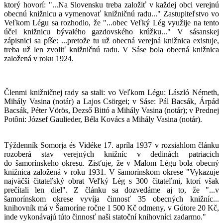
ktorý hovorí: "...Na Slovensku treba založiť v každej obci verejnú
obecnú knižnicu a vymenovať knižničnú radu..." Zastupiteľstvo vo
Veľkom Légu sa rozhodlo, že "...obec Veľký Lég využije na tento
účel knižnicu bývalého gazdovského krúžku..." V sásanskej
zápisnici sa píše: ...pretože tu už obecná verejná knižnica existuje,
treba už len zvoliť knižničnú radu. V Sáse bola obecná knižnica
založená v roku 1924.
Členmi knižničnej rady sa stali: vo Veľkom Légu: László Németh,
Mihály Vasina (notár) a Lajos Csörgei; v Sáse: Pál Bacsák, Árpád
Bacsák, Péter Vörös, Dezső Bittó a Mihály Vasina (notár); v Prednej
Potôni: József Gaulieder, Béla Kovács a Mihály Vasina (notár).
Týždenník Somorja és Vidéke 17. apríla 1937 v rozsiahlom článku
rozoberá stav verejných knižníc v dedinách patriacich
do šamorínskeho okresu. Zisťuje, že v Malom Légu bola obecný
knižnica založená v roku 1931. V šamorínskom okrese "Vykazuje
najväčší čitateľský obrat Veľký Lég s 300 čitateľmi, ktorí však
prečítali len diel". Z článku sa dozvedáme aj to, že "...v
šamorínskom okrese vyvíja činnosť 35 obecných knižníc...
knihovník má v Šamoríne ročne 1 500 Kč odmeny, v Gútore 20 Kč,
inde vykonávajú túto činnosť naši statoční knihovníci zadarmo."