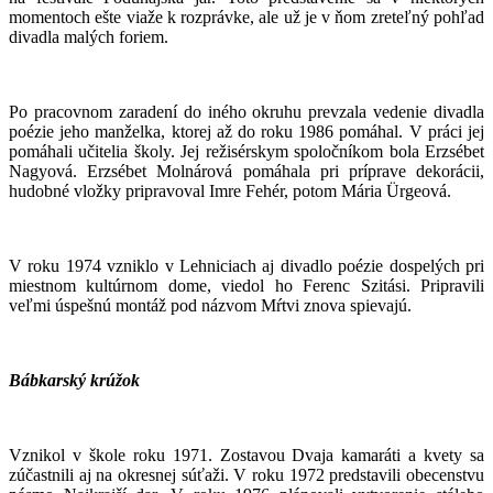
momentoch ešte viaže k rozprávke, ale už je v ňom zreteľný pohľad
divadla malých foriem.
Po pracovnom zaradení do iného okruhu prevzala vedenie divadla
poézie jeho manželka, ktorej až do roku 1986 pomáhal. V práci jej
pomáhali učitelia školy. Jej režisérskym spoločníkom bola Erzsébet
Nagyová. Erzsébet Molnárová pomáhala pri príprave dekorácii,
hudobné vložky pripravoval Imre Fehér, potom Mária Ürgeová.
V roku 1974 vzniklo v Lehniciach aj divadlo poézie dospelých pri
miestnom kultúrnom dome, viedol ho Ferenc Szitási. Pripravili
veľmi úspešnú montáž pod názvom Mŕtvi znova spievajú.
Bábkarský krúžok
Vznikol v škole roku 1971. Zostavou Dvaja kamaráti a kvety sa
zúčastnili aj na okresnej súťaži. V roku 1972 predstavili obecenstvu