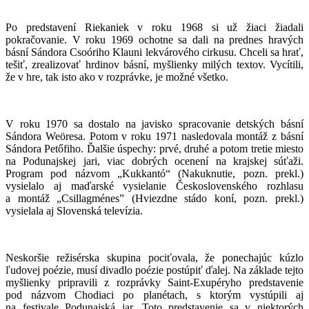
Po predstavení Riekaniek v roku 1968 si už žiaci žiadali
pokračovanie. V roku 1969 ochotne sa dali na prednes hravých
básní Sándora Csoóriho Klauni lekvárového cirkusu. Chceli sa hrať,
tešiť, zrealizovať hrdinov básní, myšlienky milých textov. Vycítili,
že v hre, tak isto ako v rozprávke, je možné všetko.
V roku 1970 sa dostalo na javisko spracovanie detských básní
Sándora Weöresa. Potom v roku 1971 nasledovala montáž z básní
Sándora Petőfiho. Ďalšie úspechy: prvé, druhé a potom tretie miesto
na Podunajskej jari, viac dobrých ocenení na krajskej súťaži.
Program pod názvom „Kukkantó“ (Nakuknutie, pozn. prekl.)
vysielalo aj maďarské vysielanie Československého rozhlasu
a montáž „Csillagménes” (Hviezdne stádo koní, pozn. prekl.)
vysielala aj Slovenská televízia.
Neskoršie režisérska skupina pociťovala, že ponechajúc kúzlo
ľudovej poézie, musí divadlo poézie postúpiť ďalej. Na základe tejto
myšlienky pripravili z rozprávky Saint-Exupéryho predstavenie
pod názvom Chodiaci po planétach, s ktorým vystúpili aj
na festivale Podunajská jar. Toto predstavenie sa v niektorých