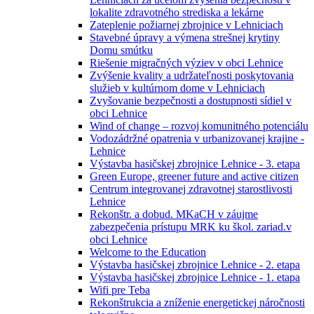
lokalite zdravotného strediska a lekárne
Zateplenie požiarnej zbrojnice v Lehniciach
Stavebné úpravy a výmena strešnej krytiny
Domu smútku
Riešenie migračných výziev v obci Lehnice
Zvýšenie kvality a udržateľnosti poskytovania
služieb v kultúrnom dome v Lehniciach
Zvyšovanie bezpečnosti a dostupnosti sídiel v
obci Lehnice
Wind of change – rozvoj komunitného potenciálu
Vodozádržné opatrenia v urbanizovanej krajine -
Lehnice
Výstavba hasičskej zbrojnice Lehnice - 3. etapa
Green Europe, greener future and active citizen
Centrum integrovanej zdravotnej starostlivosti
Lehnice
Rekonštr. a dobud. MKaCH v záujme
zabezpečenia prístupu MRK ku škol. zariad.v
obci Lehnice
Welcome to the Education
Výstavba hasičskej zbrojnice Lehnice - 2. etapa
Výstavba hasičskej zbrojnice Lehnice - 1. etapa
Wifi pre Teba
Rekonštrukcia a zníženie energetickej náročnosti