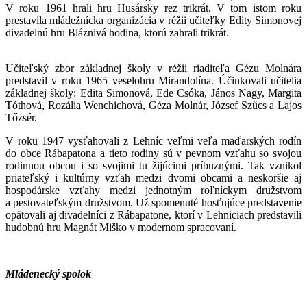
V roku 1961 hrali hru Husársky rez trikrát. V tom istom roku
prestavila mládežnícka organizácia v réžii učiteľky Edity Simonovej
divadelnú hru Bláznivá hodina, ktorú zahrali trikrát.
Učiteľský zbor základnej školy v réžii riaditeľa Gézu Molnára
predstavil v roku 1965 veselohru Mirandolína. Účinkovali učitelia
základnej školy: Edita Simonová, Ede Csóka, János Nagy, Margita
Tóthová, Rozália Wenchichová, Géza Molnár, József Szűcs a Lajos
Tőzsér.
V roku 1947 vysťahovali z Lehníc veľmi veľa maďarských rodín
do obce Rábapatona a tieto rodiny sú v pevnom vzťahu so svojou
rodinnou obcou i so svojimi tu žijúcimi príbuznými. Tak vznikol
priateľský i kultúrny vzťah medzi dvomi obcami a neskoršie aj
hospodárske vzťahy medzi jednotným roľníckym družstvom
a pestovateľským družstvom. Už spomenuté hosťujúce predstavenie
opätovali aj divadelníci z Rábapatone, ktorí v Lehniciach predstavili
hudobnú hru Magnát Miško v modernom spracovaní.
Mládenecký spolok