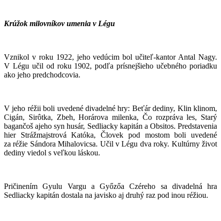
Krúžok milovníkov umenia v Légu
Vznikol v roku 1922, jeho vedúcim bol učiteľ-kantor Antal Nagy.
V Légu učil od roku 1902, podľa prísnejšieho učebného poriadku
ako jeho predchodcovia.
V jeho réžii boli uvedené divadelné hry: Beťár dediny, Klin klinom,
Cigán, Sirôtka, Zbeh, Horárova milenka, Čo rozpráva les, Starý
bagančoš ajeho syn husár, Sedliacky kapitán a Obsitos. Predstavenia
hier Strážmajstrová Katóka, Človek pod mostom boli uvedené
za réžie Sándora Mihalovicsa. Učil v Légu dva roky. Kultúrny život
dediny viedol s veľkou láskou.
Pričinením Gyulu Vargu a Győzőa Czéreho sa divadelná hra
Sedliacky kapitán dostala na javisko aj druhý raz pod inou réžiou.