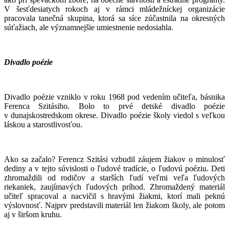
V šesťdesiatych rokoch aj v rámci mládežníckej organizácie
pracovala tanečná skupina, ktorá sa síce zúčastnila na okresných
súťažiach, ale významnejšie umiestnenie nedosiahla.
Divadlo poézie
Divadlo poézie vzniklo v roku 1968 pod vedením učiteľa, básnika
Ferenca Szitásiho. Bolo to prvé detské divadlo poézie
v dunajskostredskom okrese. Divadlo poézie školy viedol s veľkou
láskou a starostlivosťou.
Ako sa začalo? Ferencz Szitási vzbudil záujem žiakov o minulosť
dediny a v tejto súvislosti o ľudové tradície, o ľudovú poéziu. Deti
zhromaždili od rodičov a starších ľudí veľmi veľa ľudových
riekaniek, zaujímavých ľudových príhod. Zhromaždený materiál
učiteľ spracoval a nacvičil s hravými žiakmi, ktorí mali peknú
výslovnosť. Najprv predstavili materiál len žiakom školy, ale potom
aj v širšom kruhu.