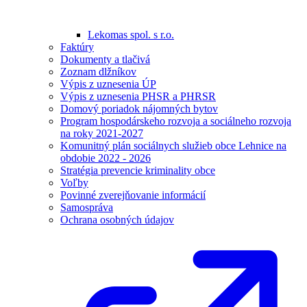
Lekomas spol. s r.o.
Faktúry
Dokumenty a tlačivá
Zoznam dlžníkov
Výpis z uznesenia ÚP
Výpis z uznesenia PHSR a PHRSR
Domový poriadok nájomných bytov
Program hospodárskeho rozvoja a sociálneho rozvoja
na roky 2021-2027
Komunitný plán sociálnych služieb obce Lehnice na
obdobie 2022 - 2026
Stratégia prevencie kriminality obce
Voľby
Povinné zverejňovanie informácií
Samospráva
Ochrana osobných údajov