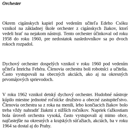
Orchester
Okrem cigánskych kapiel pod vedením učiteľa Edeho Csóku
vznikol na základnej škole orchester z cigánskych žiakov, ktorí
vedeli hrať na nejakom nástroji. Tento orchester účinkoval od roku
1958 do roku 1960, pre nedostatok nasledovníkov sa po dvoch
rokoch rozpadol.
Dychový orchester dospelých vznikol v roku 1960 pod vedením
učiteľa Imricha Fehéra. Členovia orchestra boli robotníci a učitelia.
Často vystupovali na obecných akciách, ako aj na okresných
prvomájových sprievodoch.
V roku 1962 vznikol detský dychový orchester. Hudobné nástroje
kúpilo miestne jednotné roľnícke družstvo a obecné zastupiteľstvo.
Členovia orchestra sa z roka na menili, lebo končiacich žiakov bolo
treba vždy nahradiť žiakmi z nižších ročníkov. Napriek ťažkostiam
bola úroveň orchestra vysoká, často vystupovali aj mimo obce,
najčastejšie na okresných a krajských súťažiach, akciách, ba v roku
1964 sa dostal aj do Prahy.