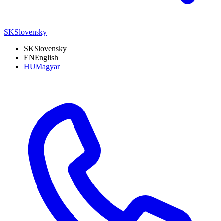
SK
Slovensky
SK
Slovensky
EN
English
HU
Magyar