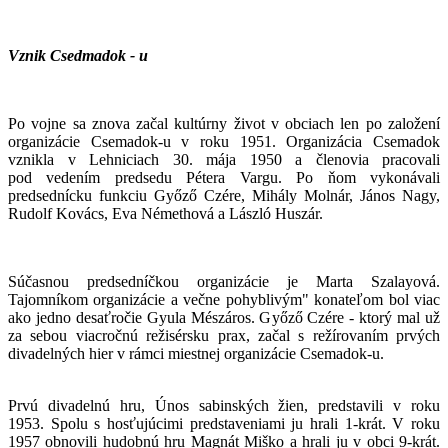
Vznik Csedmadok - u
Po vojne sa znova začal kultúrny život v obciach len po založení
organizácie Csemadok-u v roku 1951. Organizácia Csemadok
vznikla v Lehniciach 30. mája 1950 a členovia pracovali
pod vedením predsedu Pétera Vargu. Po ňom vykonávali
predsednícku funkciu Győző Czére, Mihály Molnár, János Nagy,
Rudolf Kovács, Eva Némethová a László Huszár.
Súčasnou predsedníčkou organizácie je Marta Szalayová.
Tajomníkom organizácie a večne pohyblivým" konateľom bol viac
ako jedno desaťročie Gyula Mészáros. Győző Czére - ktorý mal už
za sebou viacročnú režisérsku prax, začal s režírovaním prvých
divadelných hier v rámci miestnej organizácie Csemadok-u.
Prvú divadelnú hru, Únos sabinských žien, predstavili v roku
1953. Spolu s hosťujúcimi predstaveniami ju hrali 1-krát. V roku
1957 obnovili hudobnú hru Magnát Miško a hrali ju v obci 9-krát.