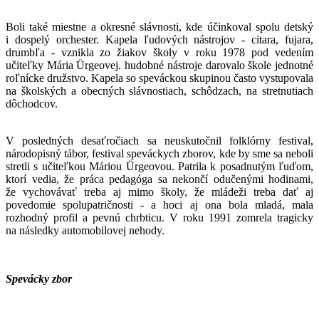
Boli také miestne a okresné slávnosti, kde účinkoval spolu detský
i dospelý orchester. Kapela ľudových nástrojov - citara, fujara,
drumbľa - vznikla zo žiakov školy v roku 1978 pod vedením
učiteľky Mária Ürgeovej. hudobné nástroje darovalo škole jednotné
roľnícke družstvo. Kapela so speváckou skupinou často vystupovala
na školských a obecných slávnostiach, schôdzach, na stretnutiach
dôchodcov.
V posledných desaťročiach sa neuskutočnil folklórny festival,
národopisný tábor, festival speváckych zborov, kde by sme sa neboli
stretli s učiteľkou Máriou Ürgeovou. Patrila k posadnutým ľuďom,
ktorí vedia, že práca pedagóga sa nekončí odučenými hodinami,
že vychovávať treba aj mimo školy, že mládeži treba dať aj
povedomie spolupatričnosti - a hoci aj ona bola mladá, mala
rozhodný profil a pevnú chrbticu. V roku 1991 zomrela tragicky
na následky automobilovej nehody.
Spevácky zbor