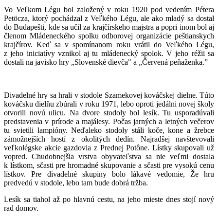
Vo Veľkom Légu bol založený v roku 1920 pod vedením Pétera
Petöcza, ktorý pochádzal z Veľkého Légu, ale ako mladý sa dostal
do Budapešti, kde sa učil za krajčírskeho majstra a popri inom bol aj
členom Mládeneckého spolku odborovej organizácie peštianskych
krajčírov. Keď sa v spomínanom roku vrátil do Veľkého Légu,
z jeho iniciatívy vznikol aj tu mládenecký spolok. V jeho réžii sa
dostali na javisko hry „Slovenské dievča" a „Červená peňaženka.”
Divadelné hry sa hrali v stodole Szamekovej kováčskej dielne. Túto
kováčsku dielňu zbúrali v roku 1971, lebo oproti jedálni novej školy
otvorili novú ulicu. Na dvore stodoly bol lesík. Tu usporadúvali
predstavenia v prírode a majálesy. Počas jarných a letných večerov
tu svietili lampióny. Neďaleko stodoly stáli koče, kone a žrebce
zámožnejších hostí z okolitých dedín. Najradšej navštevovali
veľkolégske akcie gazdovia z Prednej Potône. Lístky skupovali už
vopred. Chudobnejšia vrstva obyvateľstva sa nie veľmi dostala
k lístkom, sčasti pre hromadné skupovanie a sčasti pre vysokú cenu
lístkov. Pre divadelné skupiny bolo lákavé vedomie, Že hru
predvedú v stodole, lebo tam bude dobrá tržba.
Lesík sa tiahol až po hlavnú cestu, na jeho mieste dnes stojí nový
rad domov.