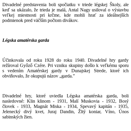
Divadelné predstavenia boli spočiatku v triede légskej Školy, ale
keď sa ukázalo, že trieda je malá, Antal Nagy usiloval o výstavbu
veľkej miestnosti pri krčme, kde mohli hrať za ideálnejších
podmienok pred väčším počtom divákov.
Légska amatérska garda
Účinkovala od roku 1928 do roku 1940. Divadelné hry gardy
režíroval Győző Czére. Pri vzniku skupiny došlo k veľkému sporu
s vedením Amatérskej gardy v Dunajskej Strede, ktoré ich
obviňovalo, že okupujú názov „garda.”
Divadelné hry, ktoré uviedla Légska amatérska garda, boli
nasledovné: Klin klinom - 1931, Malí Muskovia - 1932, Bosý
človek - 1933, Magnát Miska - 1934, Spevavý kapitán - 1935,
Jelenecký divý kvet, Juraj Dandin, Žltý koniar, Víno, Únos
sabinských žien.