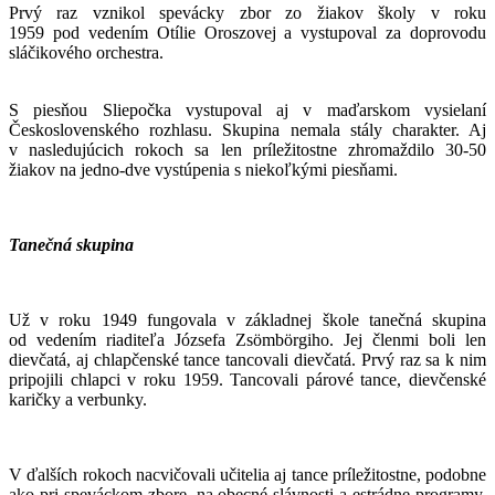
Prvý raz vznikol spevácky zbor zo žiakov školy v roku
1959 pod vedením Otílie Oroszovej a vystupoval za doprovodu
sláčikového orchestra.
S piesňou Sliepočka vystupoval aj v maďarskom vysielaní
Československého rozhlasu. Skupina nemala stály charakter. Aj
v nasledujúcich rokoch sa len príležitostne zhromaždilo 30-50
žiakov na jedno-dve vystúpenia s niekoľkými piesňami.
Tanečná skupina
Už v roku 1949 fungovala v základnej škole tanečná skupina
od vedením riaditeľa Józsefa Zsömbörgiho. Jej členmi boli len
dievčatá, aj chlapčenské tance tancovali dievčatá. Prvý raz sa k nim
pripojili chlapci v roku 1959. Tancovali párové tance, dievčenské
karičky a verbunky.
V ďalších rokoch nacvičovali učitelia aj tance príležitostne, podobne
ako pri speváckom zbore, na obecné slávnosti a estrádne programy.