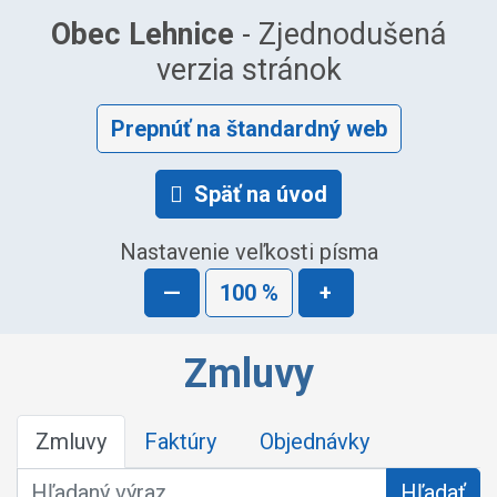
Obec Lehnice
- Zjednodušená
verzia stránok
Prepnúť na štandardný web
Späť na úvod
Nastavenie veľkosti písma
—
100 %
+
Zmluvy
Zmluvy
Faktúry
Objednávky
Hľadaný výraz
Hľadať