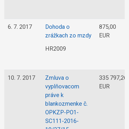
6. 7. 2017
Dohoda o
875,00
zrážkach zo mzdy
EUR
HR2009
10. 7. 2017
Zmluva o
335 797,26
vyplňovacom
EUR
práve k
blankozmenke č.
OPKZP-PO1-
SC111-2016-