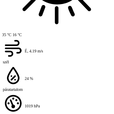
35 °C
16 °C
É, 4.19
m/s
szél
24
%
páratartalom
1019
hPa