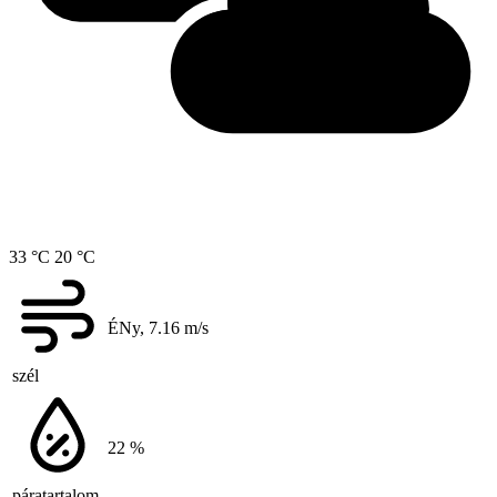
33 °C
20 °C
ÉNy, 7.16
m/s
szél
22
%
páratartalom