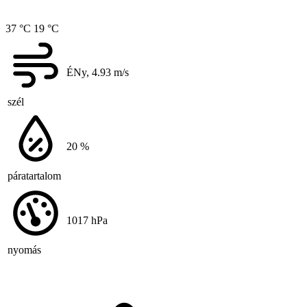
37 °C
19 °C
ÉNy, 4.93
m/s
szél
20
%
páratartalom
1017
hPa
nyomás