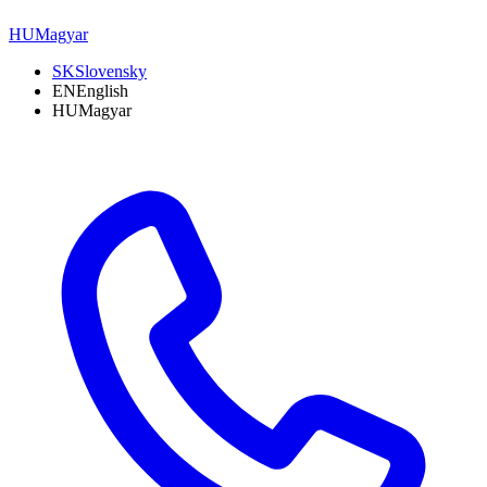
HU
Magyar
SK
Slovensky
EN
English
HU
Magyar