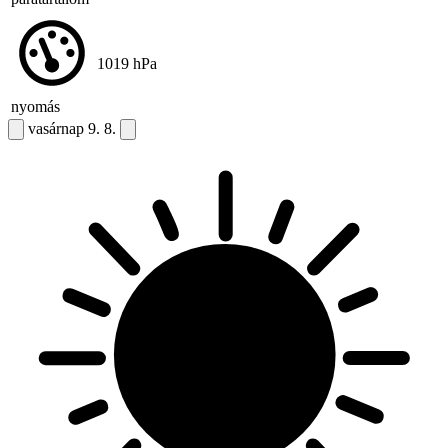
1019
hPa
nyomás
vasárnap
9. 8.