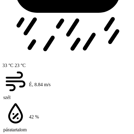
33 °C
23 °C
É, 8.84
m/s
szél
42
%
páratartalom