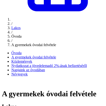
/
Lakos
/
Óvoda
/
A gyermekek óvodai felvétele
Óvoda
A gyermekek óvodai felvétele
Közlemények
Nyilatkozat a jövedelemadó 2%-ának befizetéséről
Napjaink az óvodában
Névjegyek
A gyermekek óvodai felvétele