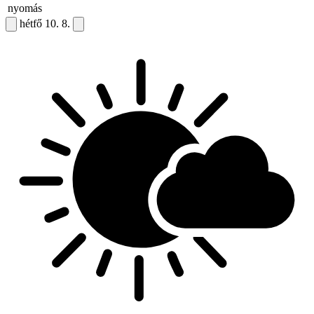
nyomás
hétfő
10. 8.