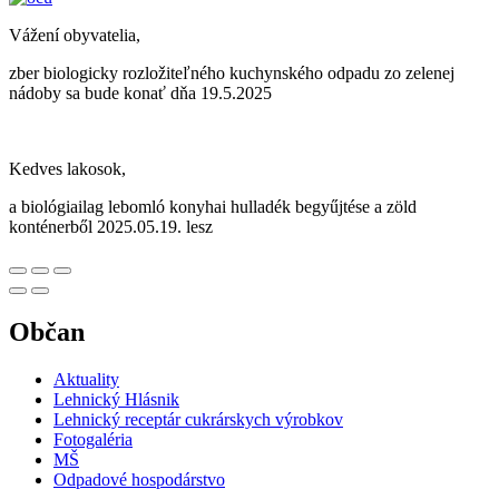
Vážení obyvatelia,
zber biologicky rozložiteľného kuchynského odpadu zo zelenej
nádoby sa bude konať dňa 19.5.2025
Kedves lakosok,
a biológiailag lebomló konyhai hulladék begyűjtése a zöld
konténerből 2025.05.19. lesz
Občan
Aktuality
Lehnický Hlásnik
Lehnický receptár cukrárskych výrobkov
Fotogaléria
MŠ
Odpadové hospodárstvo