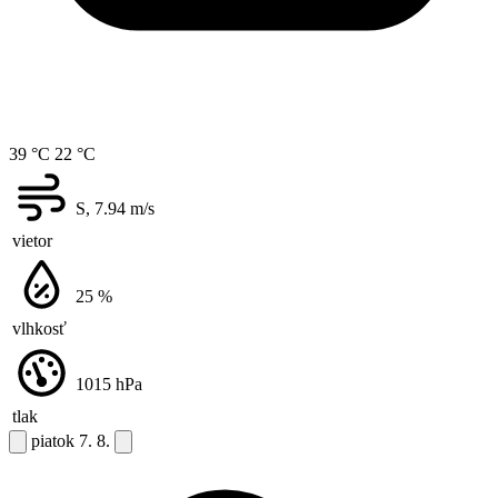
39 °C
22 °C
S, 7.94
m/s
vietor
25
%
vlhkosť
1015
hPa
tlak
piatok
7. 8.