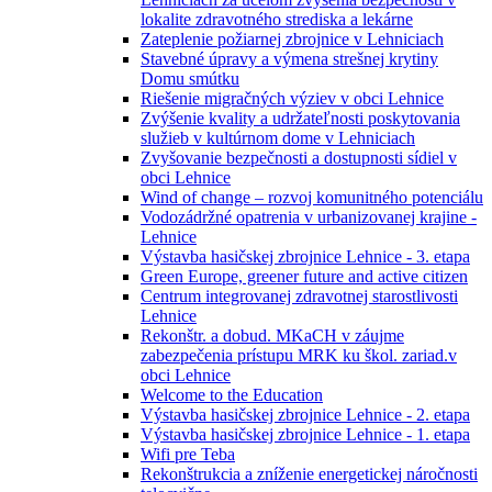
lokalite zdravotného strediska a lekárne
Zateplenie požiarnej zbrojnice v Lehniciach
Stavebné úpravy a výmena strešnej krytiny
Domu smútku
Riešenie migračných výziev v obci Lehnice
Zvýšenie kvality a udržateľnosti poskytovania
služieb v kultúrnom dome v Lehniciach
Zvyšovanie bezpečnosti a dostupnosti sídiel v
obci Lehnice
Wind of change – rozvoj komunitného potenciálu
Vodozádržné opatrenia v urbanizovanej krajine -
Lehnice
Výstavba hasičskej zbrojnice Lehnice - 3. etapa
Green Europe, greener future and active citizen
Centrum integrovanej zdravotnej starostlivosti
Lehnice
Rekonštr. a dobud. MKaCH v záujme
zabezpečenia prístupu MRK ku škol. zariad.v
obci Lehnice
Welcome to the Education
Výstavba hasičskej zbrojnice Lehnice - 2. etapa
Výstavba hasičskej zbrojnice Lehnice - 1. etapa
Wifi pre Teba
Rekonštrukcia a zníženie energetickej náročnosti