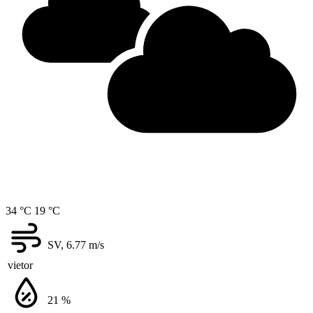
34 °C
19 °C
SV, 6.77
m/s
vietor
21
%