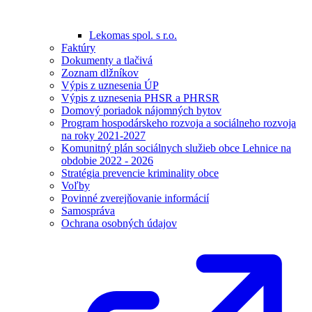
Lekomas spol. s r.o.
Faktúry
Dokumenty a tlačivá
Zoznam dlžníkov
Výpis z uznesenia ÚP
Výpis z uznesenia PHSR a PHRSR
Domový poriadok nájomných bytov
Program hospodárskeho rozvoja a sociálneho rozvoja
na roky 2021-2027
Komunitný plán sociálnych služieb obce Lehnice na
obdobie 2022 - 2026
Stratégia prevencie kriminality obce
Voľby
Povinné zverejňovanie informácií
Samospráva
Ochrana osobných údajov