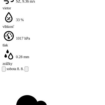
SZ, 9.36
m/s
vietor
33
%
vlhkosť
1017
hPa
tlak
0.28
mm
zrážky
sobota
8. 8.