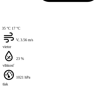
35 °C
17 °C
V, 3.56
m/s
vietor
23
%
vlhkosť
1021
hPa
tlak