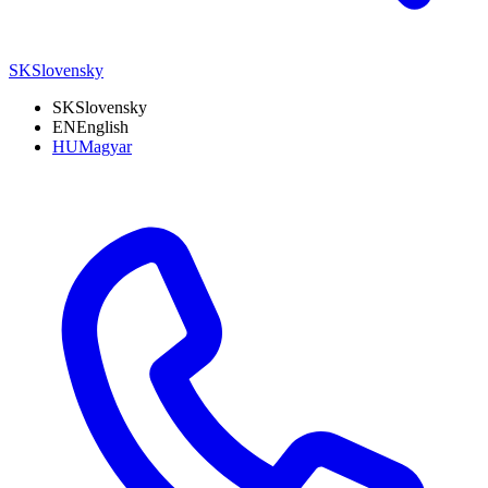
SK
Slovensky
SK
Slovensky
EN
English
HU
Magyar