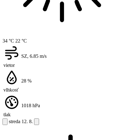
34 °C
22 °C
SZ, 6.85
m/s
vietor
28
%
vlhkosť
1018
hPa
tlak
streda
12. 8.