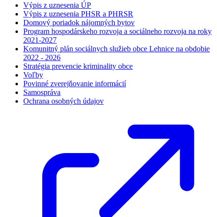
Výpis z uznesenia ÚP
Výpis z uznesenia PHSR a PHRSR
Domový poriadok nájomných bytov
Program hospodárskeho rozvoja a sociálneho rozvoja na roky
2021-2027
Komunitný plán sociálnych služieb obce Lehnice na obdobie
2022 - 2026
Stratégia prevencie kriminality obce
Voľby
Povinné zverejňovanie informácií
Samospráva
Ochrana osobných údajov