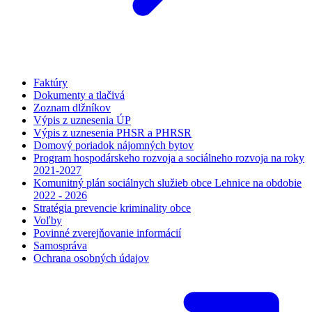
Faktúry
Dokumenty a tlačivá
Zoznam dlžníkov
Výpis z uznesenia ÚP
Výpis z uznesenia PHSR a PHRSR
Domový poriadok nájomných bytov
Program hospodárskeho rozvoja a sociálneho rozvoja na roky
2021-2027
Komunitný plán sociálnych služieb obce Lehnice na obdobie
2022 - 2026
Stratégia prevencie kriminality obce
Voľby
Povinné zverejňovanie informácií
Samospráva
Ochrana osobných údajov