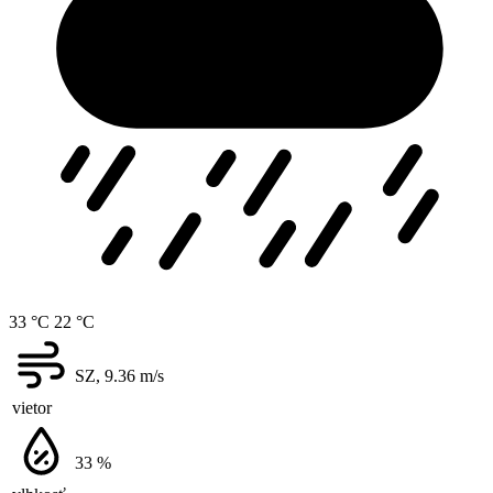
33 °C
22 °C
SZ, 9.36
m/s
vietor
33
%