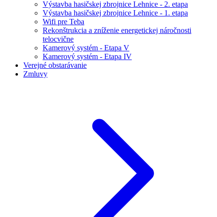
Výstavba hasičskej zbrojnice Lehnice - 2. etapa
Výstavba hasičskej zbrojnice Lehnice - 1. etapa
Wifi pre Teba
Rekonštrukcia a zníženie energetickej náročnosti
telocvične
Kamerový systém - Etapa V
Kamerový systém - Etapa IV
Verejné obstarávanie
Zmluvy