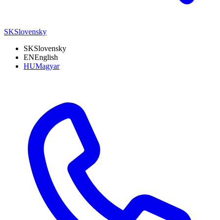
SK
Slovensky
SK
Slovensky
EN
English
HU
Magyar