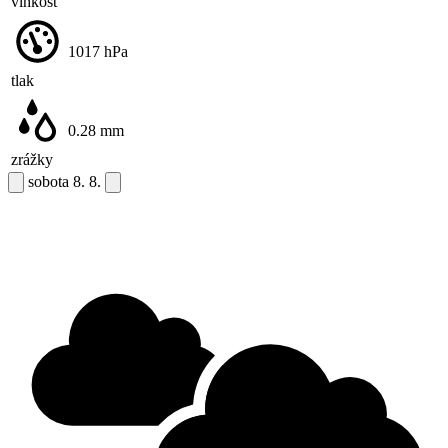
vlhkosť
1017
hPa
tlak
0.28
mm
zrážky
sobota
8. 8.