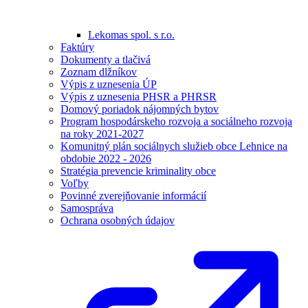
Lekomas spol. s r.o.
Faktúry
Dokumenty a tlačivá
Zoznam dlžníkov
Výpis z uznesenia ÚP
Výpis z uznesenia PHSR a PHRSR
Domový poriadok nájomných bytov
Program hospodárskeho rozvoja a sociálneho rozvoja
na roky 2021-2027
Komunitný plán sociálnych služieb obce Lehnice na
obdobie 2022 - 2026
Stratégia prevencie kriminality obce
Voľby
Povinné zverejňovanie informácií
Samospráva
Ochrana osobných údajov