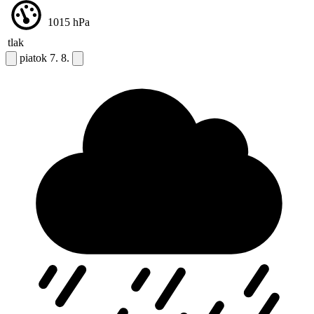
1015
hPa
tlak
piatok
7. 8.