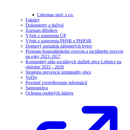
Lekomas spol. s r.o.
Faktúry
Dokumenty a tlačivá
Zoznam dlžníkov
Výpis z uznesenia ÚP
Výpis z uznesenia PHSR a PHRSR
Domový poriadok nájomných bytov
Program hospodárskeho rozvoja a sociálneho rozvoja
na roky 2021-2027
Komunitný plán sociálnych služieb obce Lehnice na
obdobie 2022 - 2026
Stratégia prevencie kriminality obce
Voľby
Povinné zverejňovanie informácií
Samospráva
Ochrana osobných údajov