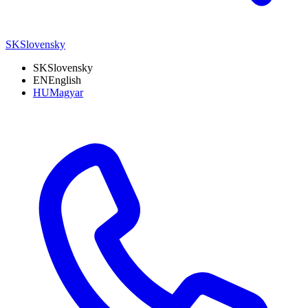
SK
Slovensky
SK
Slovensky
EN
English
HU
Magyar