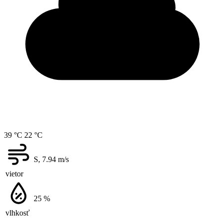
39 °C
22 °C
S, 7.94
m/s
vietor
25
%
vlhkosť