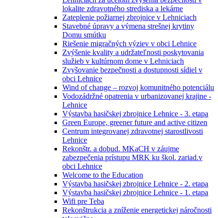
lokalite zdravotného strediska a lekárne
Zateplenie požiarnej zbrojnice v Lehniciach
Stavebné úpravy a výmena strešnej krytiny
Domu smútku
Riešenie migračných výziev v obci Lehnice
Zvýšenie kvality a udržateľnosti poskytovania
služieb v kultúrnom dome v Lehniciach
Zvyšovanie bezpečnosti a dostupnosti sídiel v
obci Lehnice
Wind of change – rozvoj komunitného potenciálu
Vodozádržné opatrenia v urbanizovanej krajine -
Lehnice
Výstavba hasičskej zbrojnice Lehnice - 3. etapa
Green Europe, greener future and active citizen
Centrum integrovanej zdravotnej starostlivosti
Lehnice
Rekonštr. a dobud. MKaCH v záujme
zabezpečenia prístupu MRK ku škol. zariad.v
obci Lehnice
Welcome to the Education
Výstavba hasičskej zbrojnice Lehnice - 2. etapa
Výstavba hasičskej zbrojnice Lehnice - 1. etapa
Wifi pre Teba
Rekonštrukcia a zníženie energetickej náročnosti