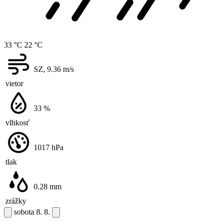
33 °C
22 °C
SZ, 9.36
m/s
vietor
33
%
vlhkosť
1017
hPa
tlak
0.28
mm
zrážky
sobota
8. 8.