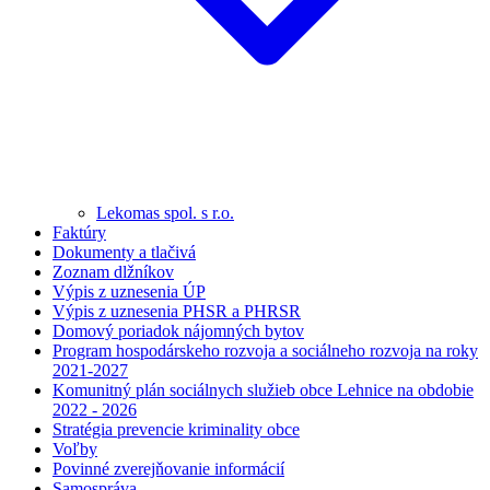
Lekomas spol. s r.o.
Faktúry
Dokumenty a tlačivá
Zoznam dlžníkov
Výpis z uznesenia ÚP
Výpis z uznesenia PHSR a PHRSR
Domový poriadok nájomných bytov
Program hospodárskeho rozvoja a sociálneho rozvoja na roky
2021-2027
Komunitný plán sociálnych služieb obce Lehnice na obdobie
2022 - 2026
Stratégia prevencie kriminality obce
Voľby
Povinné zverejňovanie informácií
Samospráva