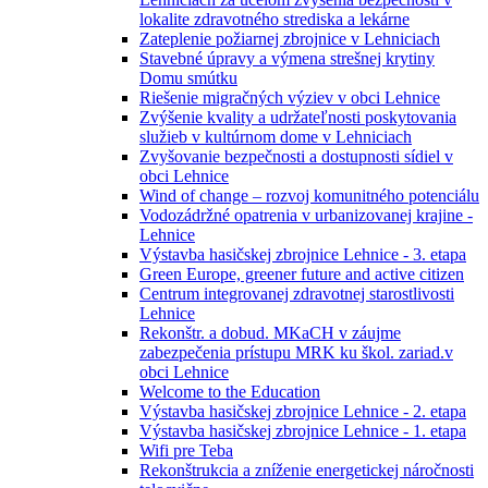
lokalite zdravotného strediska a lekárne
Zateplenie požiarnej zbrojnice v Lehniciach
Stavebné úpravy a výmena strešnej krytiny
Domu smútku
Riešenie migračných výziev v obci Lehnice
Zvýšenie kvality a udržateľnosti poskytovania
služieb v kultúrnom dome v Lehniciach
Zvyšovanie bezpečnosti a dostupnosti sídiel v
obci Lehnice
Wind of change – rozvoj komunitného potenciálu
Vodozádržné opatrenia v urbanizovanej krajine -
Lehnice
Výstavba hasičskej zbrojnice Lehnice - 3. etapa
Green Europe, greener future and active citizen
Centrum integrovanej zdravotnej starostlivosti
Lehnice
Rekonštr. a dobud. MKaCH v záujme
zabezpečenia prístupu MRK ku škol. zariad.v
obci Lehnice
Welcome to the Education
Výstavba hasičskej zbrojnice Lehnice - 2. etapa
Výstavba hasičskej zbrojnice Lehnice - 1. etapa
Wifi pre Teba
Rekonštrukcia a zníženie energetickej náročnosti