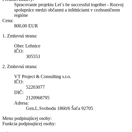
Spracovanie projektu Let´s be successful together - Rozvoj
spolupráce medzi občanmi a inštitúciami v cezhraničnom
regióne
Cena:
800,00 EUR
1. Zmluvná strana:
Obec Lehnice
IČO:
305553
2. Zmluvná strana:
VT Project & Consulting s.r.o.
IČO:
52203077
DIČ:
2120968795
Adresa:
Gen.L.Svobodu 1860/6 Šaľa 92705
Meno podpisujúcej osoby:
Funkcia podpisujúcej osoby: