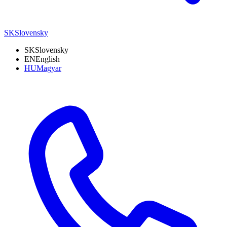
SK
Slovensky
SK
Slovensky
EN
English
HU
Magyar