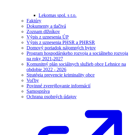
Lekomas spol. s r.o.
Faktúry
Dokumenty a tlačivá
Zoznam dlžníkov
Výpis z uznesenia ÚP
Výpis z uznesenia PHSR a PHRSR
Domový poriadok nájomných bytov
Program hospodárskeho rozvoja a sociálneho rozvoja
na roky 2021-2027
Komunitný plán sociálnych služieb obce Lehnice na
obdobie 2022 - 2026
Stratégia prevencie kriminality obce
Voľby
Povinné zverejňovanie informácií
Samospráva
Ochrana osobných údajov