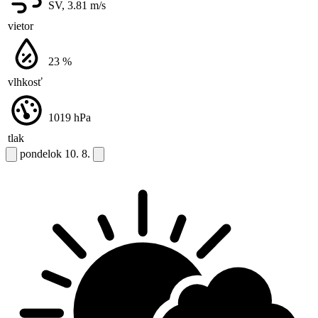
SV, 3.81
m/s
vietor
23
%
vlhkosť
1019
hPa
tlak
pondelok
10. 8.