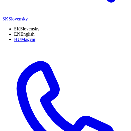
SK
Slovensky
SK
Slovensky
EN
English
HU
Magyar