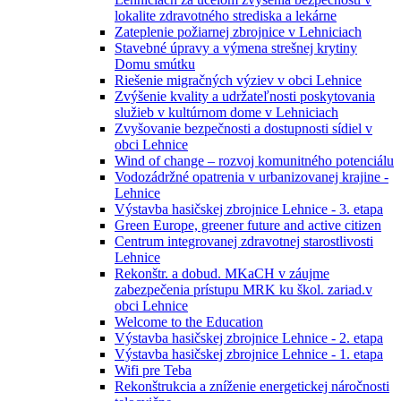
lokalite zdravotného strediska a lekárne
Zateplenie požiarnej zbrojnice v Lehniciach
Stavebné úpravy a výmena strešnej krytiny
Domu smútku
Riešenie migračných výziev v obci Lehnice
Zvýšenie kvality a udržateľnosti poskytovania
služieb v kultúrnom dome v Lehniciach
Zvyšovanie bezpečnosti a dostupnosti sídiel v
obci Lehnice
Wind of change – rozvoj komunitného potenciálu
Vodozádržné opatrenia v urbanizovanej krajine -
Lehnice
Výstavba hasičskej zbrojnice Lehnice - 3. etapa
Green Europe, greener future and active citizen
Centrum integrovanej zdravotnej starostlivosti
Lehnice
Rekonštr. a dobud. MKaCH v záujme
zabezpečenia prístupu MRK ku škol. zariad.v
obci Lehnice
Welcome to the Education
Výstavba hasičskej zbrojnice Lehnice - 2. etapa
Výstavba hasičskej zbrojnice Lehnice - 1. etapa
Wifi pre Teba
Rekonštrukcia a zníženie energetickej náročnosti