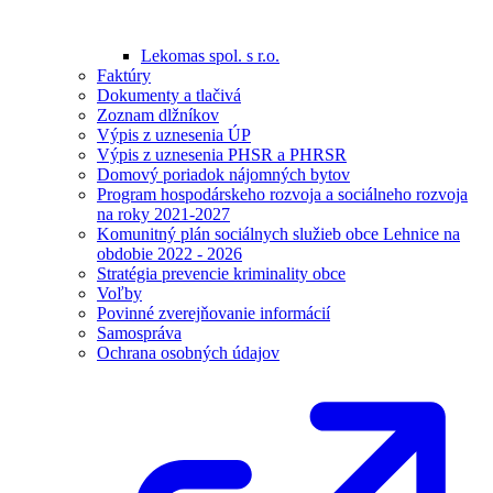
Lekomas spol. s r.o.
Faktúry
Dokumenty a tlačivá
Zoznam dlžníkov
Výpis z uznesenia ÚP
Výpis z uznesenia PHSR a PHRSR
Domový poriadok nájomných bytov
Program hospodárskeho rozvoja a sociálneho rozvoja
na roky 2021-2027
Komunitný plán sociálnych služieb obce Lehnice na
obdobie 2022 - 2026
Stratégia prevencie kriminality obce
Voľby
Povinné zverejňovanie informácií
Samospráva
Ochrana osobných údajov