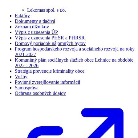
Lekomas spol. s r.o.
Faktúry
Dokumenty a tlačivá
Zoznam dlžníkov
Výpis z uznesenia ÚP
Výpis z uznesenia PHSR a PHRSR
Domový poriadok nájomných bytov
Program hospodárskeho rozvoja a sociálneho rozvoja na roky
2021-2027
Komunitný plán sociálnych služieb obce Lehnice na obdobie
2022 - 2026
Stratégia prevencie kriminality obce
Voľby
Povinné zverejňovanie informácií
Samospráva
Ochrana osobných údajov