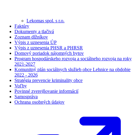
Lekomas spol. s r.o.
Faktúry
Dokumenty a tlačivá
Zoznam dlžníkov
Výpis z uznesenia ÚP
Výpis z uznesenia PHSR a PHRSR
Domový poriadok nájomných bytov
Program hospodárskeho rozvoja a sociálneho rozvoja na roky
2021-2027
Komunitný plán sociálnych služieb obce Lehnice na obdobie
2022 - 2026
Stratégia prevencie kriminality obce
Voľby
Povinné zverejňovanie informácií
Samospráva
Ochrana osobných údajov