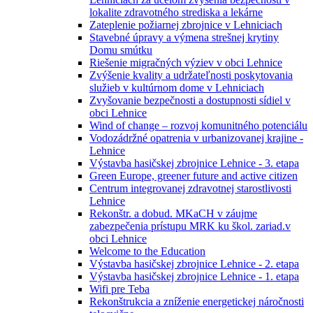
lokalite zdravotného strediska a lekárne
Zateplenie požiarnej zbrojnice v Lehniciach
Stavebné úpravy a výmena strešnej krytiny
Domu smútku
Riešenie migračných výziev v obci Lehnice
Zvýšenie kvality a udržateľnosti poskytovania
služieb v kultúrnom dome v Lehniciach
Zvyšovanie bezpečnosti a dostupnosti sídiel v
obci Lehnice
Wind of change – rozvoj komunitného potenciálu
Vodozádržné opatrenia v urbanizovanej krajine -
Lehnice
Výstavba hasičskej zbrojnice Lehnice - 3. etapa
Green Europe, greener future and active citizen
Centrum integrovanej zdravotnej starostlivosti
Lehnice
Rekonštr. a dobud. MKaCH v záujme
zabezpečenia prístupu MRK ku škol. zariad.v
obci Lehnice
Welcome to the Education
Výstavba hasičskej zbrojnice Lehnice - 2. etapa
Výstavba hasičskej zbrojnice Lehnice - 1. etapa
Wifi pre Teba
Rekonštrukcia a zníženie energetickej náročnosti