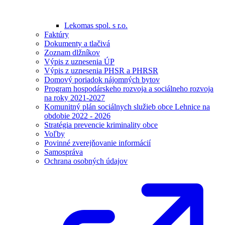
Lekomas spol. s r.o.
Faktúry
Dokumenty a tlačivá
Zoznam dlžníkov
Výpis z uznesenia ÚP
Výpis z uznesenia PHSR a PHRSR
Domový poriadok nájomných bytov
Program hospodárskeho rozvoja a sociálneho rozvoja
na roky 2021-2027
Komunitný plán sociálnych služieb obce Lehnice na
obdobie 2022 - 2026
Stratégia prevencie kriminality obce
Voľby
Povinné zverejňovanie informácií
Samospráva
Ochrana osobných údajov