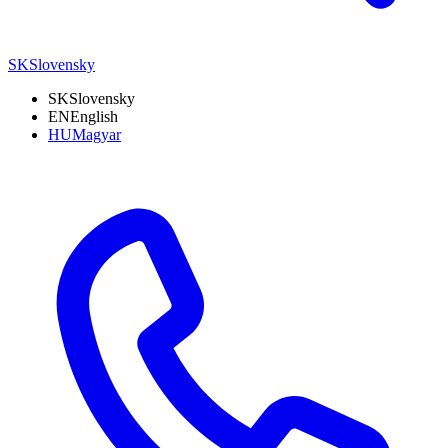
SK
Slovensky
SK
Slovensky
EN
English
HU
Magyar