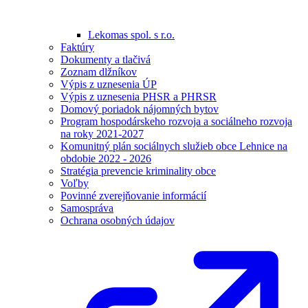
Lekomas spol. s r.o.
Faktúry
Dokumenty a tlačivá
Zoznam dlžníkov
Výpis z uznesenia ÚP
Výpis z uznesenia PHSR a PHRSR
Domový poriadok nájomných bytov
Program hospodárskeho rozvoja a sociálneho rozvoja
na roky 2021-2027
Komunitný plán sociálnych služieb obce Lehnice na
obdobie 2022 - 2026
Stratégia prevencie kriminality obce
Voľby
Povinné zverejňovanie informácií
Samospráva
Ochrana osobných údajov