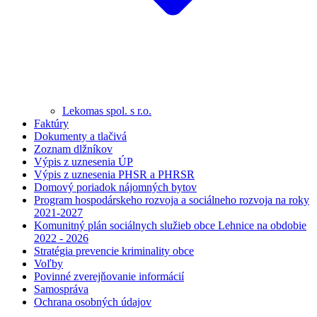
Lekomas spol. s r.o.
Faktúry
Dokumenty a tlačivá
Zoznam dlžníkov
Výpis z uznesenia ÚP
Výpis z uznesenia PHSR a PHRSR
Domový poriadok nájomných bytov
Program hospodárskeho rozvoja a sociálneho rozvoja na roky
2021-2027
Komunitný plán sociálnych služieb obce Lehnice na obdobie
2022 - 2026
Stratégia prevencie kriminality obce
Voľby
Povinné zverejňovanie informácií
Samospráva
Ochrana osobných údajov