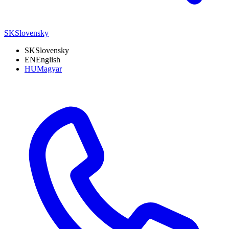
SK
Slovensky
SK
Slovensky
EN
English
HU
Magyar