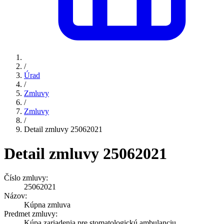
/
Úrad
/
Zmluvy
/
Zmluvy
/
Detail zmluvy 25062021
Detail zmluvy 25062021
Číslo zmluvy:
25062021
Názov:
Kúpna zmluva
Predmet zmluvy:
Kúpa zariadenia pre stomatologickú ambulanciu