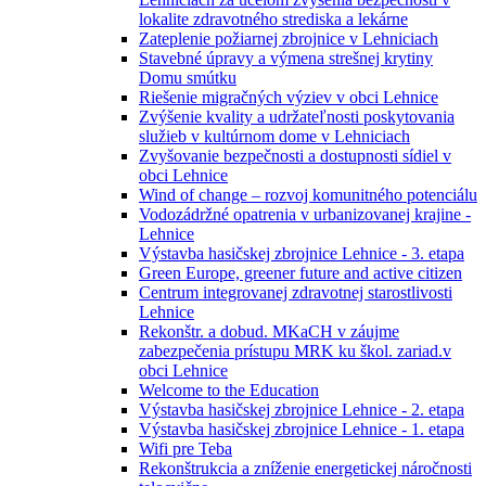
lokalite zdravotného strediska a lekárne
Zateplenie požiarnej zbrojnice v Lehniciach
Stavebné úpravy a výmena strešnej krytiny
Domu smútku
Riešenie migračných výziev v obci Lehnice
Zvýšenie kvality a udržateľnosti poskytovania
služieb v kultúrnom dome v Lehniciach
Zvyšovanie bezpečnosti a dostupnosti sídiel v
obci Lehnice
Wind of change – rozvoj komunitného potenciálu
Vodozádržné opatrenia v urbanizovanej krajine -
Lehnice
Výstavba hasičskej zbrojnice Lehnice - 3. etapa
Green Europe, greener future and active citizen
Centrum integrovanej zdravotnej starostlivosti
Lehnice
Rekonštr. a dobud. MKaCH v záujme
zabezpečenia prístupu MRK ku škol. zariad.v
obci Lehnice
Welcome to the Education
Výstavba hasičskej zbrojnice Lehnice - 2. etapa
Výstavba hasičskej zbrojnice Lehnice - 1. etapa
Wifi pre Teba
Rekonštrukcia a zníženie energetickej náročnosti