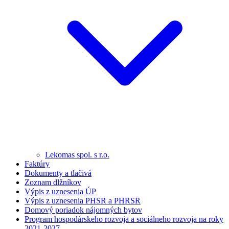
Lekomas spol. s r.o.
Faktúry
Dokumenty a tlačivá
Zoznam dlžníkov
Výpis z uznesenia ÚP
Výpis z uznesenia PHSR a PHRSR
Domový poriadok nájomných bytov
Program hospodárskeho rozvoja a sociálneho rozvoja na roky
2021-2027