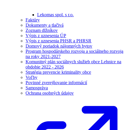
Lekomas spol. s r.o.
Faktúry
Dokumenty a tlačivá
Zoznam dlžníkov
Výpis z uznesenia ÚP
Výpis z uznesenia PHSR a PHRSR
Domový poriadok nájomných bytov
Program hospodárskeho rozvoja a sociálneho rozvoja
na roky 2021-2027
Komunitný plán sociálnych služieb obce Lehnice na
obdobie 2022 - 2026
Stratégia prevencie kriminality obce
Voľby
Povinné zverejňovanie informácií
Samospráva
Ochrana osobných údajov