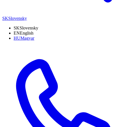
SK
Slovensky
SK
Slovensky
EN
English
HU
Magyar