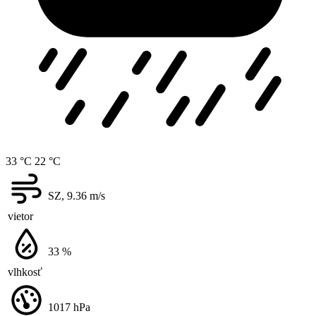
33 °C
22 °C
SZ, 9.36
m/s
vietor
33
%
vlhkosť
1017
hPa