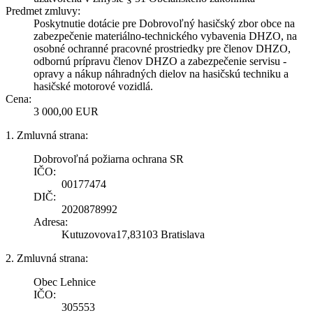
Predmet zmluvy:
Poskytnutie dotácie pre Dobrovoľný hasičský zbor obce na
zabezpečenie materiálno-technického vybavenia DHZO, na
osobné ochranné pracovné prostriedky pre členov DHZO,
odbornú prípravu členov DHZO a zabezpečenie servisu -
opravy a nákup náhradných dielov na hasičskú techniku a
hasičské motorové vozidlá.
Cena:
3 000,00 EUR
1. Zmluvná strana:
Dobrovoľná požiarna ochrana SR
IČO:
00177474
DIČ:
2020878992
Adresa:
Kutuzovova17,83103 Bratislava
2. Zmluvná strana:
Obec Lehnice
IČO:
305553