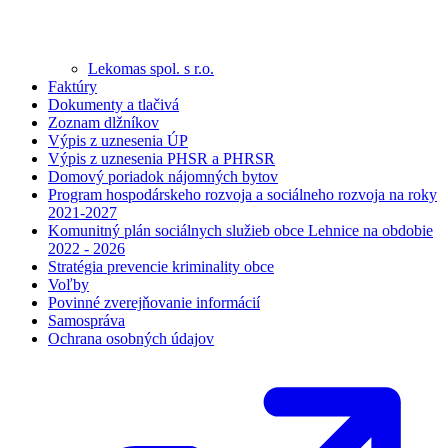
Lekomas spol. s r.o.
Faktúry
Dokumenty a tlačivá
Zoznam dlžníkov
Výpis z uznesenia ÚP
Výpis z uznesenia PHSR a PHRSR
Domový poriadok nájomných bytov
Program hospodárskeho rozvoja a sociálneho rozvoja na roky
2021-2027
Komunitný plán sociálnych služieb obce Lehnice na obdobie
2022 - 2026
Stratégia prevencie kriminality obce
Voľby
Povinné zverejňovanie informácií
Samospráva
Ochrana osobných údajov