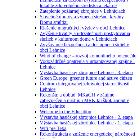
lokalite zdravotného strediska a lekárne
Zateplenie požiarnej zbrojnice v Lehniciach
Stavebné úpravy a výmena strešnej krytiny
Domu smútku
Riešenie migračných výziev v obci Lehnice
Zvýšenie kvality a udržateľnosti poskytovania
služieb v kultúrnom dome v Lehniciach
Zvyšovanie bezpečnosti a dostupnosti sídiel v
obci Lehnice
Wind of change – rozvoj komunitného potenciálu
Vodozádržné opatrenia v urbanizovanej krajine -
Lehnice
Výstavba hasičskej zbrojnice Lehnice - 3. etapa
Green Europe, greener future and active citizen
Centrum integrovanej zdravotnej starostlivosti
Lehnice
Rekonštr. a dobud. MKaCH v záujme
zabezpečenia prístupu MRK ku škol. zariad.v
obci Lehnice
Welcome to the Education
Výstavba hasičskej zbrojnice Lehnice - 2. etapa
Výstavba hasičskej zbrojnice Lehnice - 1. etapa
Wifi pre Teba
Rekonštrukcia a zníženie energetickej náročnosti