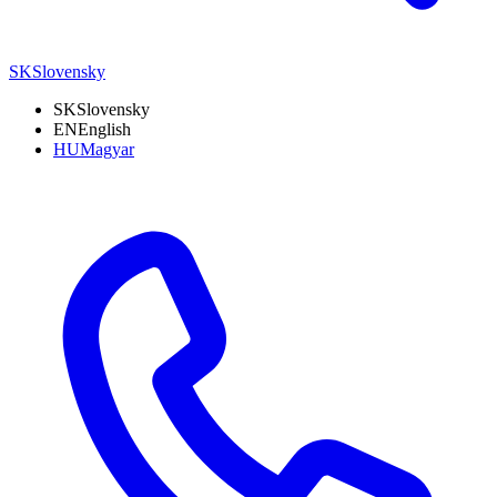
SK
Slovensky
SK
Slovensky
EN
English
HU
Magyar