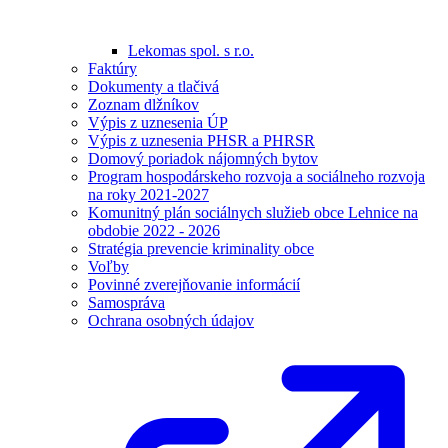
Lekomas spol. s r.o.
Faktúry
Dokumenty a tlačivá
Zoznam dlžníkov
Výpis z uznesenia ÚP
Výpis z uznesenia PHSR a PHRSR
Domový poriadok nájomných bytov
Program hospodárskeho rozvoja a sociálneho rozvoja
na roky 2021-2027
Komunitný plán sociálnych služieb obce Lehnice na
obdobie 2022 - 2026
Stratégia prevencie kriminality obce
Voľby
Povinné zverejňovanie informácií
Samospráva
Ochrana osobných údajov