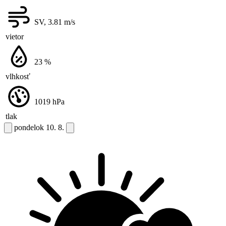
SV, 3.81
m/s
vietor
23
%
vlhkosť
1019
hPa
tlak
pondelok
10. 8.