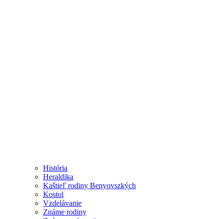
História
Heraldika
Kaštieľ rodiny Benyovszkých
Kostol
Vzdelávanie
Známe rodiny