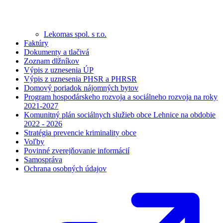
Lekomas spol. s r.o.
Faktúry
Dokumenty a tlačivá
Zoznam dlžníkov
Výpis z uznesenia ÚP
Výpis z uznesenia PHSR a PHRSR
Domový poriadok nájomných bytov
Program hospodárskeho rozvoja a sociálneho rozvoja na roky
2021-2027
Komunitný plán sociálnych služieb obce Lehnice na obdobie
2022 - 2026
Stratégia prevencie kriminality obce
Voľby
Povinné zverejňovanie informácií
Samospráva
Ochrana osobných údajov