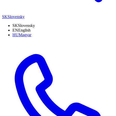
SK
Slovensky
SK
Slovensky
EN
English
HU
Magyar