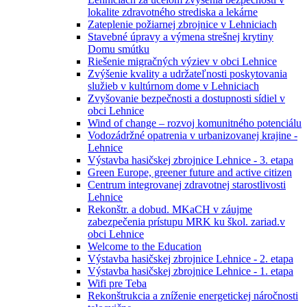
lokalite zdravotného strediska a lekárne
Zateplenie požiarnej zbrojnice v Lehniciach
Stavebné úpravy a výmena strešnej krytiny
Domu smútku
Riešenie migračných výziev v obci Lehnice
Zvýšenie kvality a udržateľnosti poskytovania
služieb v kultúrnom dome v Lehniciach
Zvyšovanie bezpečnosti a dostupnosti sídiel v
obci Lehnice
Wind of change – rozvoj komunitného potenciálu
Vodozádržné opatrenia v urbanizovanej krajine -
Lehnice
Výstavba hasičskej zbrojnice Lehnice - 3. etapa
Green Europe, greener future and active citizen
Centrum integrovanej zdravotnej starostlivosti
Lehnice
Rekonštr. a dobud. MKaCH v záujme
zabezpečenia prístupu MRK ku škol. zariad.v
obci Lehnice
Welcome to the Education
Výstavba hasičskej zbrojnice Lehnice - 2. etapa
Výstavba hasičskej zbrojnice Lehnice - 1. etapa
Wifi pre Teba
Rekonštrukcia a zníženie energetickej náročnosti