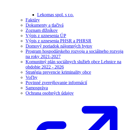
Lekomas spol. s r.o.
Faktúry
Dokumenty a tlačivá
Zoznam dlžníkov
Výpis z uznesenia ÚP
Výpis z uznesenia PHSR a PHRSR
Domový poriadok nájomných bytov
Program hospodárskeho rozvoja a sociálneho rozvoja
na roky 2021-2027
Komunitný plán sociálnych služieb obce Lehnice na
obdobie 2022 - 2026
Stratégia prevencie kriminality obce
Voľby
Povinné zverejňovanie informácií
Samospráva
Ochrana osobných údajov