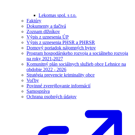
Lekomas spol. s r.o.
Faktúry
Dokumenty a tlačivá
Zoznam dlžníkov
Výpis z uznesenia ÚP
Výpis z uznesenia PHSR a PHRSR
Domový poriadok nájomných bytov
Program hospodárskeho rozvoja a sociálneho rozvoja
na roky 2021-2027
Komunitný plán sociálnych služieb obce Lehnice na
obdobie 2022 - 2026
Stratégia prevencie kriminality obce
Voľby
Povinné zverejňovanie informácií
Samospráva
Ochrana osobných údajov