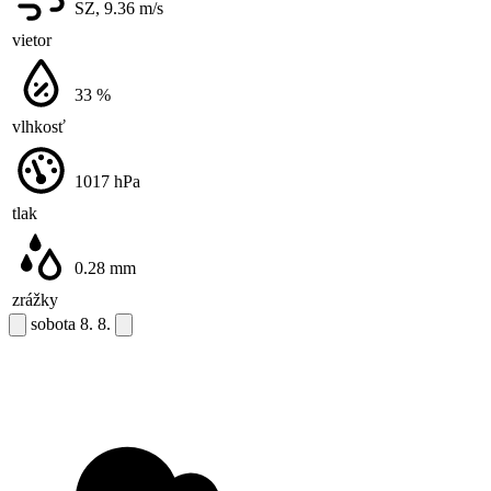
SZ, 9.36
m/s
vietor
33
%
vlhkosť
1017
hPa
tlak
0.28
mm
zrážky
sobota
8. 8.