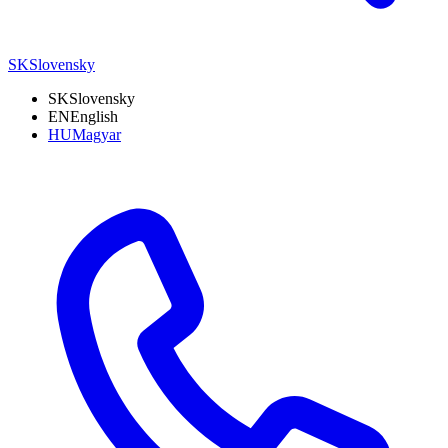
SK
Slovensky
SK
Slovensky
EN
English
HU
Magyar