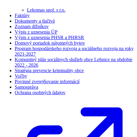
Lekomas spol. s r.o.
Faktúry
Dokumenty a tlačivá
Zoznam dlžníkov
Výpis z uznesenia ÚP
Výpis z uznesenia PHSR a PHRSR
Domový poriadok nájomných bytov
Program hospodárskeho rozvoja a sociálneho rozvoja na roky
2021-2027
Komunitný plán sociálnych služieb obce Lehnice na obdobie
2022 - 2026
Stratégia prevencie kriminality obce
Voľby
Povinné zverejňovanie informácií
Samospráva
Ochrana osobných údajov