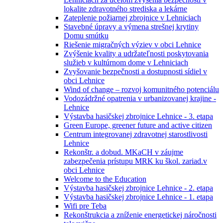
lokalite zdravotného strediska a lekárne
Zateplenie požiarnej zbrojnice v Lehniciach
Stavebné úpravy a výmena strešnej krytiny
Domu smútku
Riešenie migračných výziev v obci Lehnice
Zvýšenie kvality a udržateľnosti poskytovania
služieb v kultúrnom dome v Lehniciach
Zvyšovanie bezpečnosti a dostupnosti sídiel v
obci Lehnice
Wind of change – rozvoj komunitného potenciálu
Vodozádržné opatrenia v urbanizovanej krajine -
Lehnice
Výstavba hasičskej zbrojnice Lehnice - 3. etapa
Green Europe, greener future and active citizen
Centrum integrovanej zdravotnej starostlivosti
Lehnice
Rekonštr. a dobud. MKaCH v záujme
zabezpečenia prístupu MRK ku škol. zariad.v
obci Lehnice
Welcome to the Education
Výstavba hasičskej zbrojnice Lehnice - 2. etapa
Výstavba hasičskej zbrojnice Lehnice - 1. etapa
Wifi pre Teba
Rekonštrukcia a zníženie energetickej náročnosti