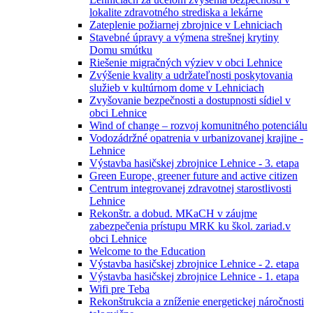
lokalite zdravotného strediska a lekárne
Zateplenie požiarnej zbrojnice v Lehniciach
Stavebné úpravy a výmena strešnej krytiny
Domu smútku
Riešenie migračných výziev v obci Lehnice
Zvýšenie kvality a udržateľnosti poskytovania
služieb v kultúrnom dome v Lehniciach
Zvyšovanie bezpečnosti a dostupnosti sídiel v
obci Lehnice
Wind of change – rozvoj komunitného potenciálu
Vodozádržné opatrenia v urbanizovanej krajine -
Lehnice
Výstavba hasičskej zbrojnice Lehnice - 3. etapa
Green Europe, greener future and active citizen
Centrum integrovanej zdravotnej starostlivosti
Lehnice
Rekonštr. a dobud. MKaCH v záujme
zabezpečenia prístupu MRK ku škol. zariad.v
obci Lehnice
Welcome to the Education
Výstavba hasičskej zbrojnice Lehnice - 2. etapa
Výstavba hasičskej zbrojnice Lehnice - 1. etapa
Wifi pre Teba
Rekonštrukcia a zníženie energetickej náročnosti