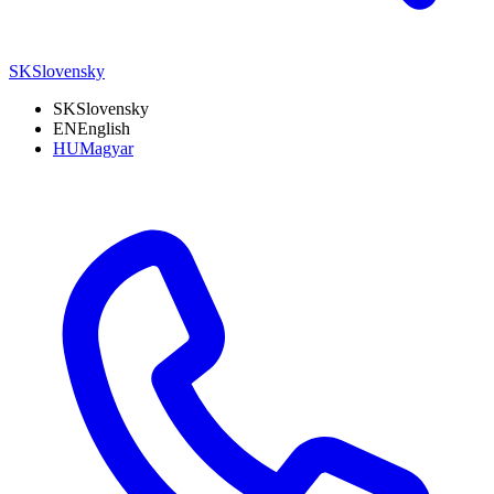
SK
Slovensky
SK
Slovensky
EN
English
HU
Magyar