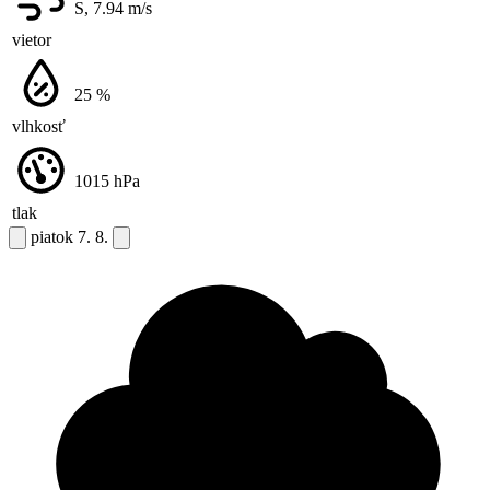
S, 7.94
m/s
vietor
25
%
vlhkosť
1015
hPa
tlak
piatok
7. 8.