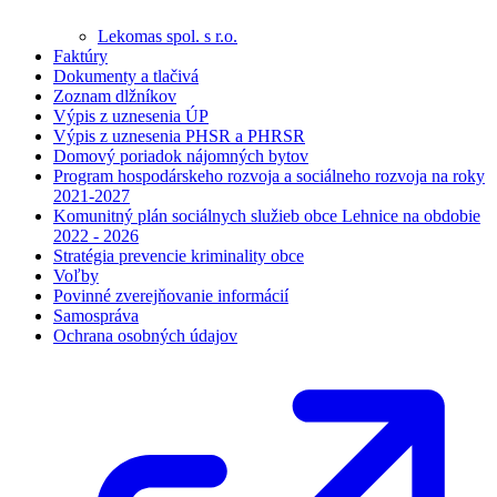
Lekomas spol. s r.o.
Faktúry
Dokumenty a tlačivá
Zoznam dlžníkov
Výpis z uznesenia ÚP
Výpis z uznesenia PHSR a PHRSR
Domový poriadok nájomných bytov
Program hospodárskeho rozvoja a sociálneho rozvoja na roky
2021-2027
Komunitný plán sociálnych služieb obce Lehnice na obdobie
2022 - 2026
Stratégia prevencie kriminality obce
Voľby
Povinné zverejňovanie informácií
Samospráva
Ochrana osobných údajov