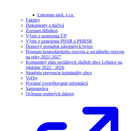
Lekomas spol. s r.o.
Faktúry
Dokumenty a tlačivá
Zoznam dlžníkov
Výpis z uznesenia ÚP
Výpis z uznesenia PHSR a PHRSR
Domový poriadok nájomných bytov
Program hospodárskeho rozvoja a sociálneho rozvoja
na roky 2021-2027
Komunitný plán sociálnych služieb obce Lehnice na
obdobie 2022 - 2026
Stratégia prevencie kriminality obce
Voľby
Povinné zverejňovanie informácií
Samospráva
Ochrana osobných údajov