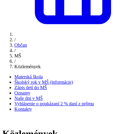
/
Občan
/
MŠ
/
Közlemények
Materská škola
Školský rok v MŠ (informácie)
Zápis detí do MŠ
Oznamy
Naše dni v MŠ
Vyhlásenie o poukázaní 2 % daní z príjmu
Kontakty
Közlemények