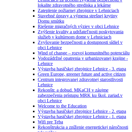
lokalite zdravotného strediska a lekárne
Zateplenie požiarnej zbrojnice v Lehniciach
Stavebné úpravy a výmena strešnej krytiny
Domu smútku
Riešenie migračných výziev v obci Lehnice
Zvýšenie kvality a udržateľnosti poskytovania
služieb v kultúrnom dome v Lehniciach
Zvyšovanie bezpečnosti a dostupnosti sídiel v
obci Lehnice
Wind of change – rozvoj komunitného potenciálu
Vodozádržné opatrenia v urbanizovanej krajine -
Lehnice
Výstavba hasičskej zbrojnice Lehnice - 3. etapa
Green Europe, greener future and active citizen
Centrum integrovanej zdravotnej starostlivosti
Lehnice
Rekonštr. a dobud. MKaCH v záujme
zabezpečenia prístupu MRK ku škol. zariad.v
obci Lehnice
Welcome to the Education
Výstavba hasičskej zbrojnice Lehnice - 2. etapa
Výstavba hasičskej zbrojnice Lehnice - 1. etapa
Wifi pre Teba
Rekonštrukcia a zníženie energetickej náročnosti