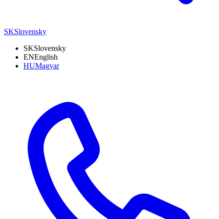
SK
Slovensky
SK
Slovensky
EN
English
HU
Magyar