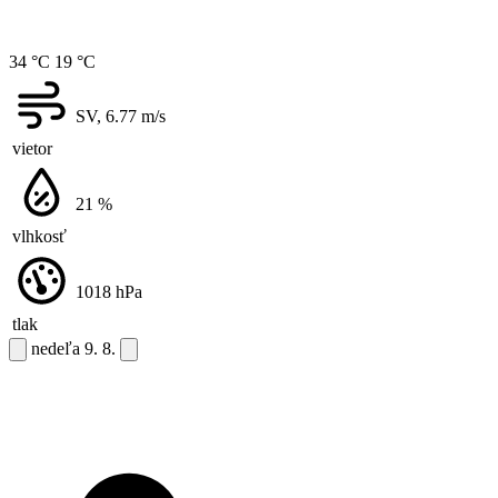
34 °C
19 °C
SV, 6.77
m/s
vietor
21
%
vlhkosť
1018
hPa
tlak
nedeľa
9. 8.