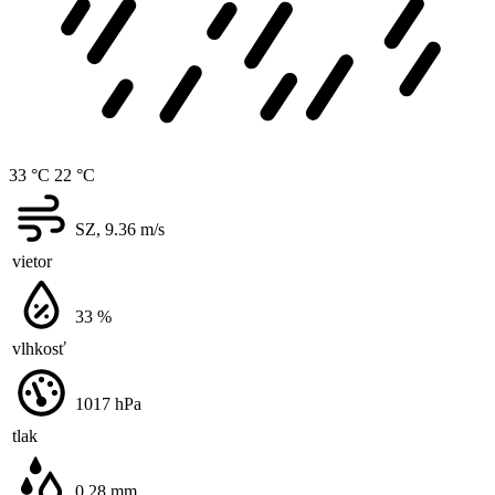
33 °C
22 °C
SZ, 9.36
m/s
vietor
33
%
vlhkosť
1017
hPa
tlak
0.28
mm