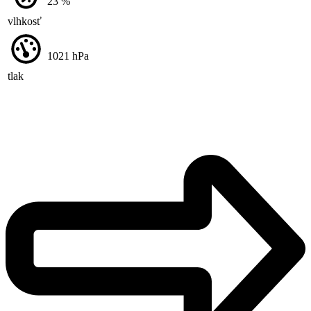
23
%
vlhkosť
1021
hPa
tlak