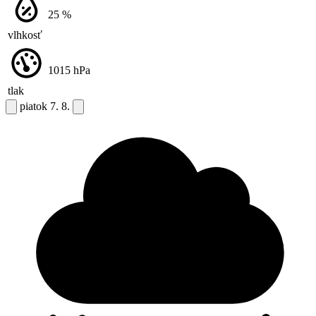
25
%
vlhkosť
1015
hPa
tlak
piatok
7. 8.