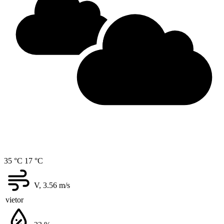
35 °C
17 °C
V, 3.56
m/s
vietor