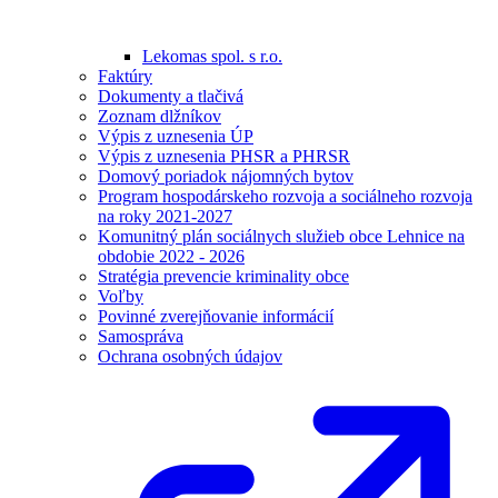
Lekomas spol. s r.o.
Faktúry
Dokumenty a tlačivá
Zoznam dlžníkov
Výpis z uznesenia ÚP
Výpis z uznesenia PHSR a PHRSR
Domový poriadok nájomných bytov
Program hospodárskeho rozvoja a sociálneho rozvoja
na roky 2021-2027
Komunitný plán sociálnych služieb obce Lehnice na
obdobie 2022 - 2026
Stratégia prevencie kriminality obce
Voľby
Povinné zverejňovanie informácií
Samospráva
Ochrana osobných údajov