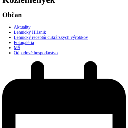
Občan
Aktuality
Lehnický Hlásnik
Lehnický receptár cukrárskych výrobkov
Fotogaléria
MŠ
Odpadové hospodárstvo