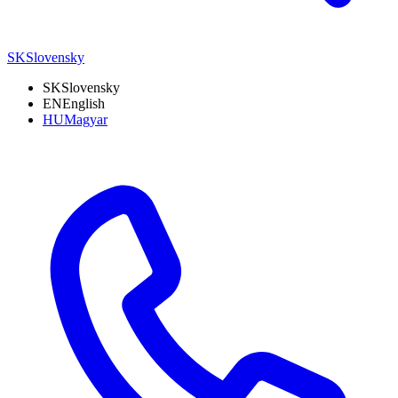
SK
Slovensky
SK
Slovensky
EN
English
HU
Magyar