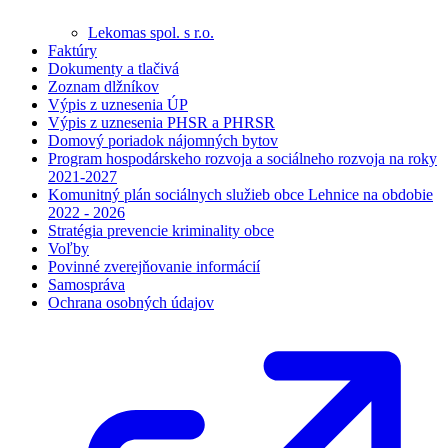
Lekomas spol. s r.o.
Faktúry
Dokumenty a tlačivá
Zoznam dlžníkov
Výpis z uznesenia ÚP
Výpis z uznesenia PHSR a PHRSR
Domový poriadok nájomných bytov
Program hospodárskeho rozvoja a sociálneho rozvoja na roky
2021-2027
Komunitný plán sociálnych služieb obce Lehnice na obdobie
2022 - 2026
Stratégia prevencie kriminality obce
Voľby
Povinné zverejňovanie informácií
Samospráva
Ochrana osobných údajov