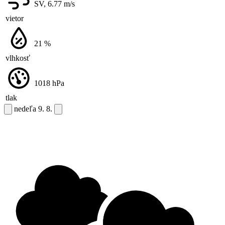
SV, 6.77
m/s
vietor
21
%
vlhkosť
1018
hPa
tlak
nedeľa
9. 8.