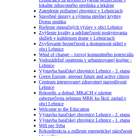
lokalite zdravotného strediska a lekárne
Zateplenie požiarnej zbrojnice v Lehniciach
Stavebné úpravy a výmena strešnej krytiny
Domu smútku
Riešenie migračných výziev v obci Lehnice
Zvýšenie kvality a udržateľnosti poskytovania
služieb v kultúrnom dome v Lehniciach
Zvyšovanie bezpečnosti a dostupnosti sídiel v
obci Lehnice
Wind of change – rozvoj komunitného potenciálu
Vodozádržné opatrenia v urbanizovanej krajine -
Lehnice
Výstavba hasičskej zbrojnice Lehnice - 3. etapa
Green Europe, greener future and active citizen
Centrum integrovanej zdravotnej starostlivosti
Lehnice
Rekonštr. a dobud. MKaCH v záujme
zabezpečenia prístupu MRK ku škol. zariad.v
obci Lehnice
Welcome to the Education
Výstavba hasičskej zbrojnice Lehnice - 2. etapa
Výstavba hasičskej zbrojnice Lehnice - 1. etapa
Wifi pre Teba
Rekonštrukcia a zníženie energetickej náročnosti