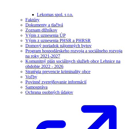
Lekomas spol. s r.o.
Faktúry
Dokumenty a tlačivá
Zoznam dlžníkov
Výpis z uznesenia ÚP
Výpis z uznesenia PHSR a PHRSR
Domový poriadok nájomných bytov
Program hospodárskeho rozvoja a sociálneho rozvoja
na roky 2021-2027
Komunitný plán sociálnych služieb obce Lehnice na
obdobie 2022 - 2026
Stratégia prevencie kriminality obce
Voľby
Povinné zverejňovanie informácií
Samospráva
Ochrana osobných údajov