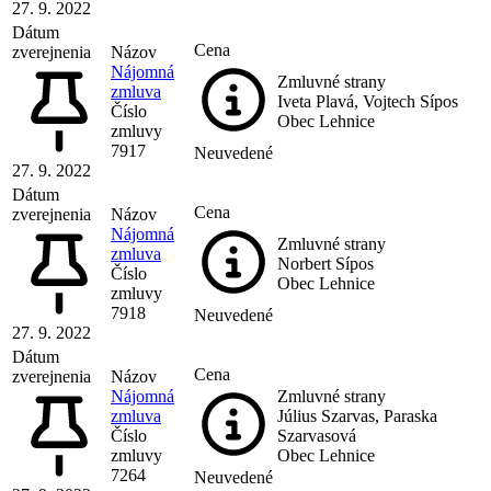
27. 9. 2022
Dátum
Cena
zverejnenia
Názov
Nájomná
Zmluvné strany
zmluva
Iveta Plavá, Vojtech Sípos
Číslo
Obec Lehnice
zmluvy
7917
Neuvedené
27. 9. 2022
Dátum
Cena
zverejnenia
Názov
Nájomná
Zmluvné strany
zmluva
Norbert Sípos
Číslo
Obec Lehnice
zmluvy
7918
Neuvedené
27. 9. 2022
Dátum
Cena
zverejnenia
Názov
Nájomná
Zmluvné strany
zmluva
Július Szarvas, Paraska
Číslo
Szarvasová
zmluvy
Obec Lehnice
7264
Neuvedené