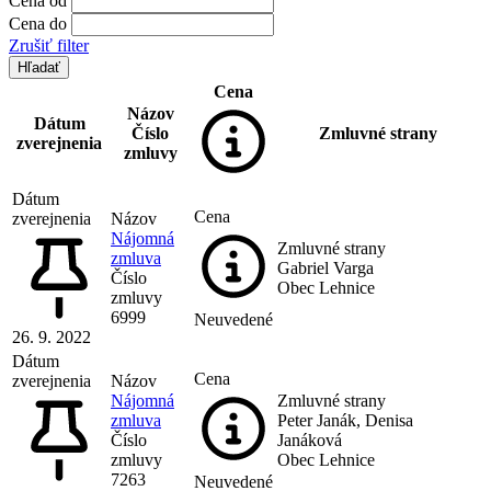
Cena od
Cena do
Zrušiť filter
Cena
Názov
Dátum
Číslo
Zmluvné strany
zverejnenia
zmluvy
Dátum
Cena
zverejnenia
Názov
Nájomná
Zmluvné strany
zmluva
Gabriel Varga
Číslo
Obec Lehnice
zmluvy
6999
Neuvedené
26. 9. 2022
Dátum
Cena
zverejnenia
Názov
Nájomná
Zmluvné strany
zmluva
Peter Janák, Denisa
Číslo
Janáková
zmluvy
Obec Lehnice
7263
Neuvedené