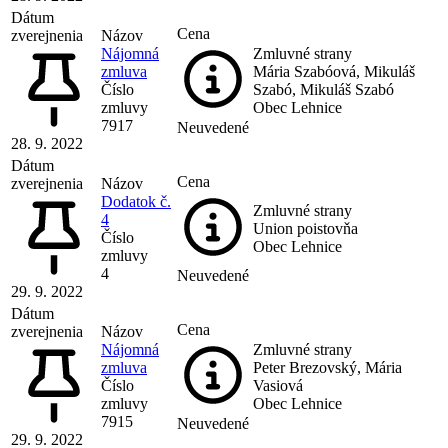
Dátum
Cena
zverejnenia
Názov
Nájomná
Zmluvné strany
zmluva
Mária Szabóová, Mikuláš
Číslo
Szabó, Mikuláš Szabó
zmluvy
Obec Lehnice
7917
Neuvedené
28. 9. 2022
Dátum
Cena
zverejnenia
Názov
Dodatok č.
Zmluvné strany
4
Union poistovňa
Číslo
Obec Lehnice
zmluvy
4
Neuvedené
29. 9. 2022
Dátum
Cena
zverejnenia
Názov
Nájomná
Zmluvné strany
zmluva
Peter Brezovský, Mária
Číslo
Vasiová
zmluvy
Obec Lehnice
7915
Neuvedené
29. 9. 2022