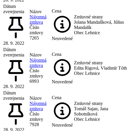
Dátum
Cena
zverejnenia
Názov
Nájomná
Zmluvné strany
zmluva
Jolana Mandalíková, Július
Číslo
Mandalík
zmluvy
Obec Lehnice
7265
Neuvedené
28. 9. 2022
Dátum
Cena
zverejnenia
Názov
Nájomná
Zmluvné strany
zmluva
Edita Rigová, Vladimír Tóth
Číslo
Obec Lehnice
zmluvy
6993
Neuvedené
28. 9. 2022
Dátum
Cena
zverejnenia
Názov
Nájomná
Zmluvné strany
zmluva
Tomáš Sajan, Jana
Číslo
Sobotníková
zmluvy
Obec Lehnice
7928
Neuvedené
28. 9. 2022