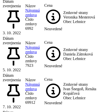
Dátum
Cena
zverejnenia
Názov
Nájomná
Zmluvné strany
zmluva
Veronika Mesterová
Číslo
Obec Lehnice
zmluvy
6992
Neuvedené
3. 10. 2022
Dátum
Cena
zverejnenia
Názov
Nájomná
Zmluvné strany
zmluva
Daniela Zátroková
Číslo
Obec Lehnice
zmluvy
7923
Neuvedené
5. 10. 2022
Dátum
Cena
zverejnenia
Názov
Nájomná
Zmluvné strany
zmluva
Ivan Šnegoň, Renáta
Číslo
Kopáčová
zmluvy
Obec Lehnice
69912
Neuvedené
7. 10. 2022