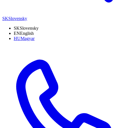
SK
Slovensky
SK
Slovensky
EN
English
HU
Magyar