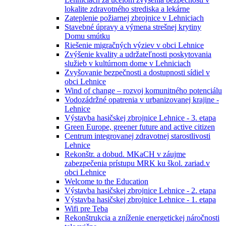
lokalite zdravotného strediska a lekárne
Zateplenie požiarnej zbrojnice v Lehniciach
Stavebné úpravy a výmena strešnej krytiny
Domu smútku
Riešenie migračných výziev v obci Lehnice
Zvýšenie kvality a udržateľnosti poskytovania
služieb v kultúrnom dome v Lehniciach
Zvyšovanie bezpečnosti a dostupnosti sídiel v
obci Lehnice
Wind of change – rozvoj komunitného potenciálu
Vodozádržné opatrenia v urbanizovanej krajine -
Lehnice
Výstavba hasičskej zbrojnice Lehnice - 3. etapa
Green Europe, greener future and active citizen
Centrum integrovanej zdravotnej starostlivosti
Lehnice
Rekonštr. a dobud. MKaCH v záujme
zabezpečenia prístupu MRK ku škol. zariad.v
obci Lehnice
Welcome to the Education
Výstavba hasičskej zbrojnice Lehnice - 2. etapa
Výstavba hasičskej zbrojnice Lehnice - 1. etapa
Wifi pre Teba
Rekonštrukcia a zníženie energetickej náročnosti