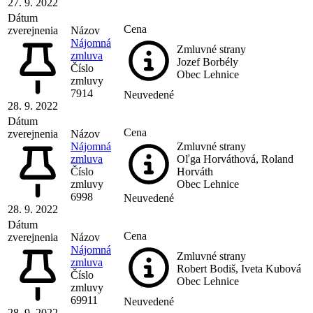
27. 9. 2022
Dátum
Cena
zverejnenia
Názov
Nájomná
Zmluvné strany
zmluva
Jozef Borbély
Číslo
Obec Lehnice
zmluvy
7914
Neuvedené
28. 9. 2022
Dátum
Cena
zverejnenia
Názov
Nájomná
Zmluvné strany
zmluva
Oľga Horváthová, Roland
Číslo
Horváth
zmluvy
Obec Lehnice
6998
Neuvedené
28. 9. 2022
Dátum
Cena
zverejnenia
Názov
Nájomná
Zmluvné strany
zmluva
Robert Bodiš, Iveta Kubová
Číslo
Obec Lehnice
zmluvy
69911
Neuvedené
28. 9. 2022