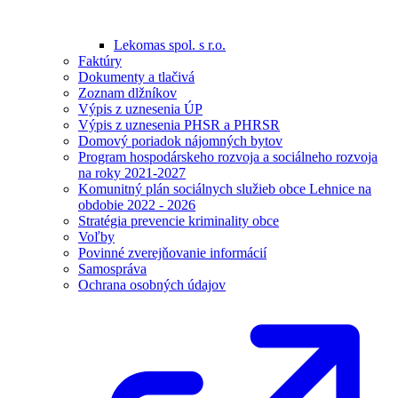
Lekomas spol. s r.o.
Faktúry
Dokumenty a tlačivá
Zoznam dlžníkov
Výpis z uznesenia ÚP
Výpis z uznesenia PHSR a PHRSR
Domový poriadok nájomných bytov
Program hospodárskeho rozvoja a sociálneho rozvoja
na roky 2021-2027
Komunitný plán sociálnych služieb obce Lehnice na
obdobie 2022 - 2026
Stratégia prevencie kriminality obce
Voľby
Povinné zverejňovanie informácií
Samospráva
Ochrana osobných údajov