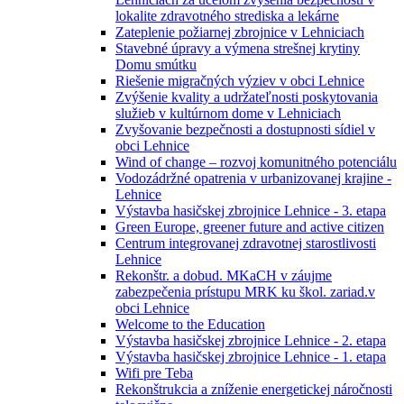
lokalite zdravotného strediska a lekárne
Zateplenie požiarnej zbrojnice v Lehniciach
Stavebné úpravy a výmena strešnej krytiny
Domu smútku
Riešenie migračných výziev v obci Lehnice
Zvýšenie kvality a udržateľnosti poskytovania
služieb v kultúrnom dome v Lehniciach
Zvyšovanie bezpečnosti a dostupnosti sídiel v
obci Lehnice
Wind of change – rozvoj komunitného potenciálu
Vodozádržné opatrenia v urbanizovanej krajine -
Lehnice
Výstavba hasičskej zbrojnice Lehnice - 3. etapa
Green Europe, greener future and active citizen
Centrum integrovanej zdravotnej starostlivosti
Lehnice
Rekonštr. a dobud. MKaCH v záujme
zabezpečenia prístupu MRK ku škol. zariad.v
obci Lehnice
Welcome to the Education
Výstavba hasičskej zbrojnice Lehnice - 2. etapa
Výstavba hasičskej zbrojnice Lehnice - 1. etapa
Wifi pre Teba
Rekonštrukcia a zníženie energetickej náročnosti