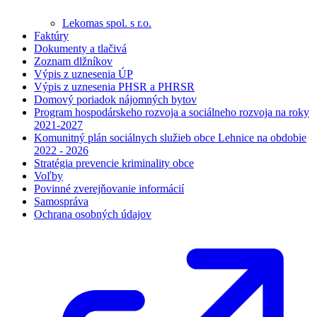
Lekomas spol. s r.o.
Faktúry
Dokumenty a tlačivá
Zoznam dlžníkov
Výpis z uznesenia ÚP
Výpis z uznesenia PHSR a PHRSR
Domový poriadok nájomných bytov
Program hospodárskeho rozvoja a sociálneho rozvoja na roky
2021-2027
Komunitný plán sociálnych služieb obce Lehnice na obdobie
2022 - 2026
Stratégia prevencie kriminality obce
Voľby
Povinné zverejňovanie informácií
Samospráva
Ochrana osobných údajov