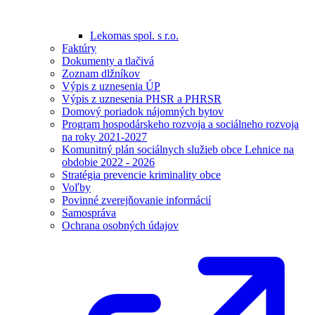
Lekomas spol. s r.o.
Faktúry
Dokumenty a tlačivá
Zoznam dlžníkov
Výpis z uznesenia ÚP
Výpis z uznesenia PHSR a PHRSR
Domový poriadok nájomných bytov
Program hospodárskeho rozvoja a sociálneho rozvoja
na roky 2021-2027
Komunitný plán sociálnych služieb obce Lehnice na
obdobie 2022 - 2026
Stratégia prevencie kriminality obce
Voľby
Povinné zverejňovanie informácií
Samospráva
Ochrana osobných údajov