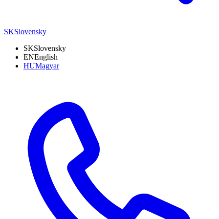
SK
Slovensky
SK
Slovensky
EN
English
HU
Magyar